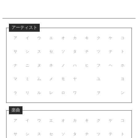
アーティスト
ア
イ
ウ
エ
オ
カ
キ
ク
ケ
コ
サ
シ
ス
セ
ソ
タ
チ
ツ
テ
ト
ナ
ニ
ヌ
ネ
ノ
ハ
ヒ
フ
ヘ
ホ
マ
ミ
ム
メ
モ
ヤ
ユ
ヨ
ラ
リ
ル
レ
ロ
ワ
ヲ
ン
楽曲
ア
イ
ウ
エ
オ
カ
キ
ク
ケ
コ
サ
シ
ス
セ
ソ
タ
チ
ツ
テ
ト