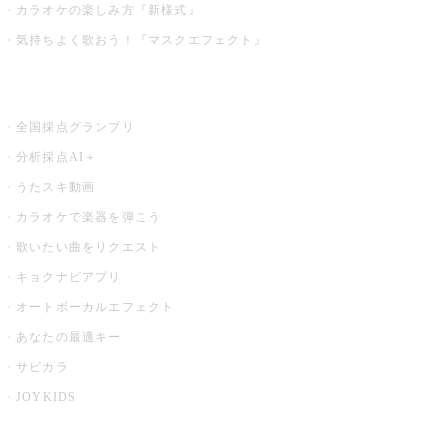
カラオケの楽しみ方『新様式』
気持ちよく歌おう！『マスクエフェクト』
お店でもっと楽しむ
全国採点グランプリ
分析採点AI＋
うたスキ動画
カラオケで楽器を弾こう
歌いたい曲をリクエスト
キョクナビアプリ
オートボーカルエフェクト
あなたの最適キー
サビカラ
JOYKIDS