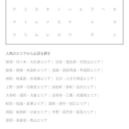
ナ
ニ
ヌ
ネ
ノ
ハ
ヒ
フ
ヘ
ホ
マ
ミ
ム
メ
モ
ヤ
ユ
ヨ
ラ
リ
ル
レ
ロ
ワ
ヲ
ン
人気のエリアからお店を探す
新宿・代々木・大久保エリア
渋谷・恵比寿・代官山エリア
銀座・新橋・有楽町エリア
池袋・高田馬場・早稲田エリア
神田・秋葉原・水道橋エリア
立川・八王子周辺エリア
上野・浅草・日暮里エリア
浜松町・田町・品川エリア
大井町・蒲田・大森エリア
吉祥寺・三鷹・武蔵境エリア
町田・稲城・多摩エリア
調布・府中・狛江エリア
両国・錦糸町・小岩エリア
中野・高円寺・荻窪エリア
原宿・表参道・青山エリア