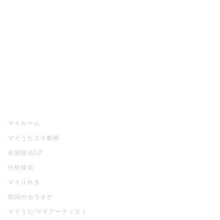
カラオケ店舗検索
全国カラオケ大会
イベント・キャンペーン
うたスキ
マイルーム
マイうたスキ動画
全国採点GP
分析採点
マイりれき
前回のカラオケ
マイうた/マイアーティスト