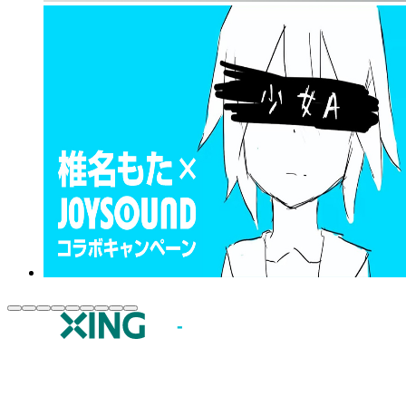
JOYSOUND.comトップ
カラオケ楽曲・歌詞検索