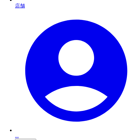
店舗
...