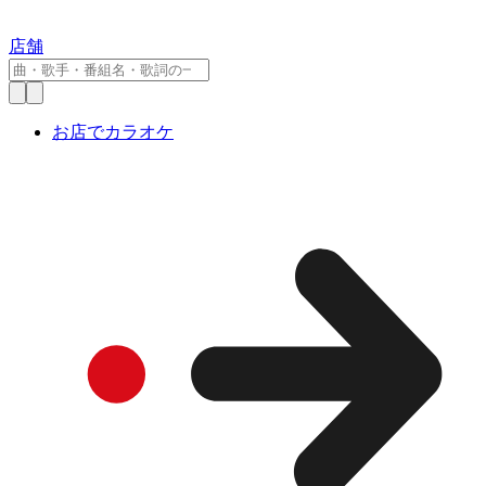
店舗
お店でカラオケ