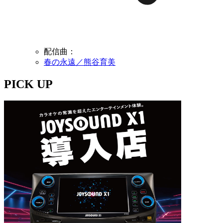
配信曲：
春の永遠／熊谷育美
PICK UP