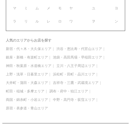
マ
ミ
ム
メ
モ
ヤ
ユ
ヨ
ラ
リ
ル
レ
ロ
ワ
ヲ
ン
人気のエリアからお店を探す
新宿・代々木・大久保エリア
渋谷・恵比寿・代官山エリア
銀座・新橋・有楽町エリア
池袋・高田馬場・早稲田エリア
神田・秋葉原・水道橋エリア
立川・八王子周辺エリア
上野・浅草・日暮里エリア
浜松町・田町・品川エリア
大井町・蒲田・大森エリア
吉祥寺・三鷹・武蔵境エリア
町田・稲城・多摩エリア
調布・府中・狛江エリア
両国・錦糸町・小岩エリア
中野・高円寺・荻窪エリア
原宿・表参道・青山エリア