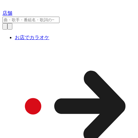
店舗
お店でカラオケ