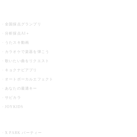
お店でもっと楽しむ
全国採点グランプリ
分析採点AI＋
うたスキ動画
カラオケで楽器を弾こう
歌いたい曲をリクエスト
キョクナビアプリ
オートボーカルエフェクト
あなたの最適キー
サビカラ
JOYKIDS
X PARK
X PARK パーティー