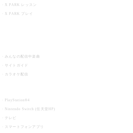
X PARK レッスン
X PARK プレイ
みるハコ
うたスキ ミュージックポスト
みんなの配信中楽曲
サイトガイド
カラオケ配信
家庭用カラオケ
PlayStation®4
Nintendo Switch (任天堂HP)
テレビ
スマートフォンアプリ