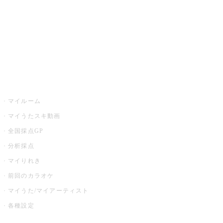
カラオケ店舗検索
全国カラオケ大会
イベント・キャンペーン
うたスキ
マイルーム
マイうたスキ動画
全国採点GP
分析採点
マイりれき
前回のカラオケ
マイうた/マイアーティスト
各種設定