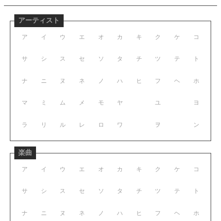
アーティスト
ア
イ
ウ
エ
オ
カ
キ
ク
ケ
コ
サ
シ
ス
セ
ソ
タ
チ
ツ
テ
ト
ナ
ニ
ヌ
ネ
ノ
ハ
ヒ
フ
ヘ
ホ
マ
ミ
ム
メ
モ
ヤ
ユ
ヨ
ラ
リ
ル
レ
ロ
ワ
ヲ
ン
楽曲
ア
イ
ウ
エ
オ
カ
キ
ク
ケ
コ
サ
シ
ス
セ
ソ
タ
チ
ツ
テ
ト
ナ
ニ
ヌ
ネ
ノ
ハ
ヒ
フ
ヘ
ホ