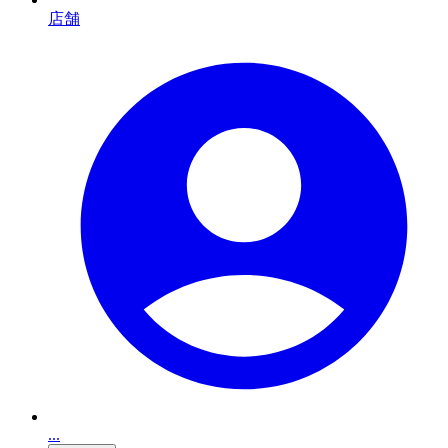
店舗
...