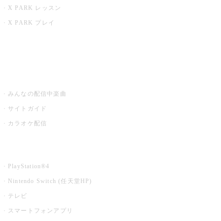
X PARK レッスン
X PARK プレイ
みるハコ
うたスキ ミュージックポスト
みんなの配信中楽曲
サイトガイド
カラオケ配信
家庭用カラオケ
PlayStation®4
Nintendo Switch (任天堂HP)
テレビ
スマートフォンアプリ