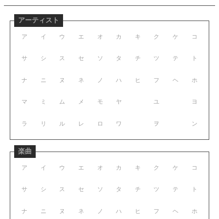
アーティスト
ア
イ
ウ
エ
オ
カ
キ
ク
ケ
コ
サ
シ
ス
セ
ソ
タ
チ
ツ
テ
ト
ナ
ニ
ヌ
ネ
ノ
ハ
ヒ
フ
ヘ
ホ
マ
ミ
ム
メ
モ
ヤ
ユ
ヨ
ラ
リ
ル
レ
ロ
ワ
ヲ
ン
楽曲
ア
イ
ウ
エ
オ
カ
キ
ク
ケ
コ
サ
シ
ス
セ
ソ
タ
チ
ツ
テ
ト
ナ
ニ
ヌ
ネ
ノ
ハ
ヒ
フ
ヘ
ホ