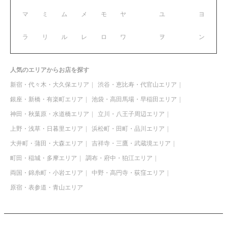
マ
ミ
ム
メ
モ
ヤ
ユ
ヨ
ラ
リ
ル
レ
ロ
ワ
ヲ
ン
人気のエリアからお店を探す
新宿・代々木・大久保エリア
渋谷・恵比寿・代官山エリア
銀座・新橋・有楽町エリア
池袋・高田馬場・早稲田エリア
神田・秋葉原・水道橋エリア
立川・八王子周辺エリア
上野・浅草・日暮里エリア
浜松町・田町・品川エリア
大井町・蒲田・大森エリア
吉祥寺・三鷹・武蔵境エリア
町田・稲城・多摩エリア
調布・府中・狛江エリア
両国・錦糸町・小岩エリア
中野・高円寺・荻窪エリア
原宿・表参道・青山エリア