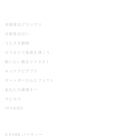
お店でもっと楽しむ
全国採点グランプリ
分析採点AI＋
うたスキ動画
カラオケで楽器を弾こう
歌いたい曲をリクエスト
キョクナビアプリ
オートボーカルエフェクト
あなたの最適キー
サビカラ
JOYKIDS
X PARK
X PARK パーティー