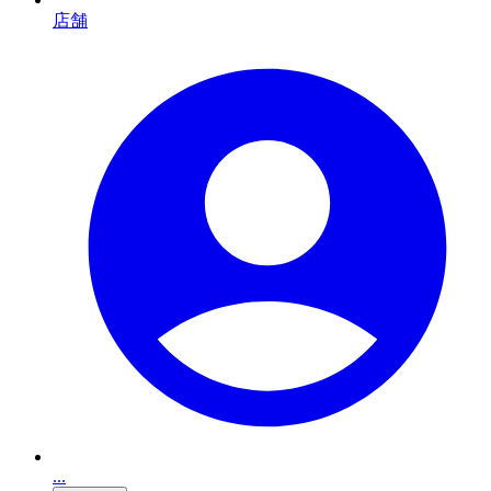
店舗
...