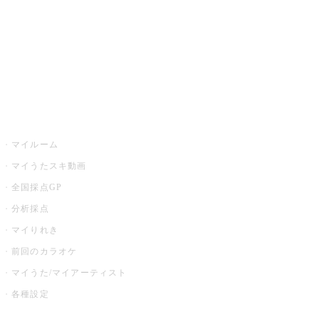
カラオケ店舗検索
全国カラオケ大会
イベント・キャンペーン
うたスキ
マイルーム
マイうたスキ動画
全国採点GP
分析採点
マイりれき
前回のカラオケ
マイうた/マイアーティスト
各種設定