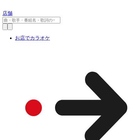
店舗
お店でカラオケ