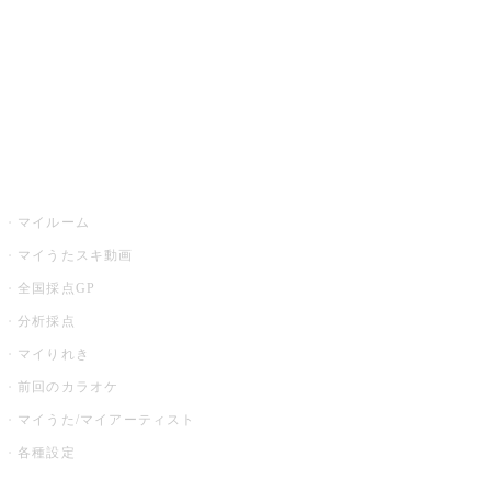
カラオケ店舗検索
全国カラオケ大会
イベント・キャンペーン
うたスキ
マイルーム
マイうたスキ動画
全国採点GP
分析採点
マイりれき
前回のカラオケ
マイうた/マイアーティスト
各種設定