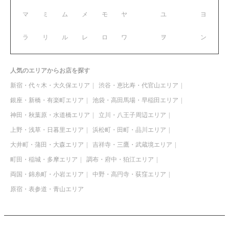
マ
ミ
ム
メ
モ
ヤ
ユ
ヨ
ラ
リ
ル
レ
ロ
ワ
ヲ
ン
人気のエリアからお店を探す
新宿・代々木・大久保エリア
渋谷・恵比寿・代官山エリア
銀座・新橋・有楽町エリア
池袋・高田馬場・早稲田エリア
神田・秋葉原・水道橋エリア
立川・八王子周辺エリア
上野・浅草・日暮里エリア
浜松町・田町・品川エリア
大井町・蒲田・大森エリア
吉祥寺・三鷹・武蔵境エリア
町田・稲城・多摩エリア
調布・府中・狛江エリア
両国・錦糸町・小岩エリア
中野・高円寺・荻窪エリア
原宿・表参道・青山エリア