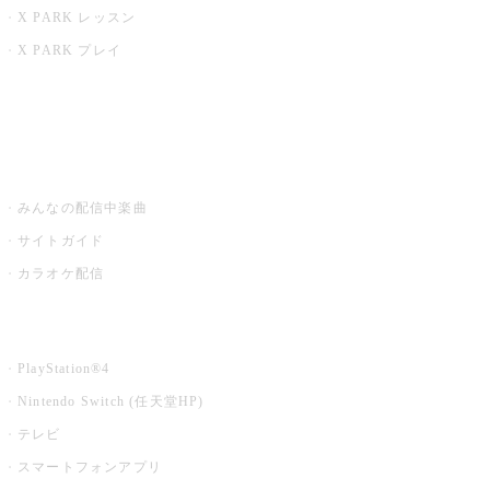
X PARK レッスン
X PARK プレイ
みるハコ
うたスキ ミュージックポスト
みんなの配信中楽曲
サイトガイド
カラオケ配信
家庭用カラオケ
PlayStation®4
Nintendo Switch (任天堂HP)
テレビ
スマートフォンアプリ