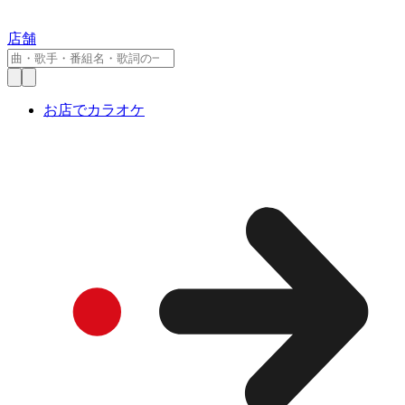
店舗
お店でカラオケ