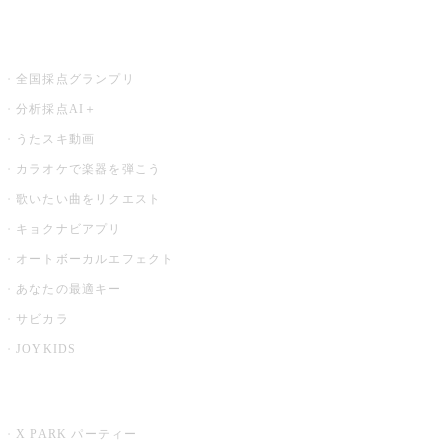
お店でもっと楽しむ
全国採点グランプリ
分析採点AI＋
うたスキ動画
カラオケで楽器を弾こう
歌いたい曲をリクエスト
キョクナビアプリ
オートボーカルエフェクト
あなたの最適キー
サビカラ
JOYKIDS
X PARK
X PARK パーティー