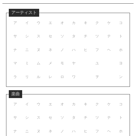
アーティスト
ア
イ
ウ
エ
オ
カ
キ
ク
ケ
コ
サ
シ
ス
セ
ソ
タ
チ
ツ
テ
ト
ナ
ニ
ヌ
ネ
ノ
ハ
ヒ
フ
ヘ
ホ
マ
ミ
ム
メ
モ
ヤ
ユ
ヨ
ラ
リ
ル
レ
ロ
ワ
ヲ
ン
楽曲
ア
イ
ウ
エ
オ
カ
キ
ク
ケ
コ
サ
シ
ス
セ
ソ
タ
チ
ツ
テ
ト
ナ
ニ
ヌ
ネ
ノ
ハ
ヒ
フ
ヘ
ホ