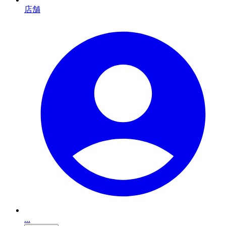
店舗
...