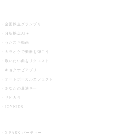
お店でもっと楽しむ
全国採点グランプリ
分析採点AI＋
うたスキ動画
カラオケで楽器を弾こう
歌いたい曲をリクエスト
キョクナビアプリ
オートボーカルエフェクト
あなたの最適キー
サビカラ
JOYKIDS
X PARK
X PARK パーティー