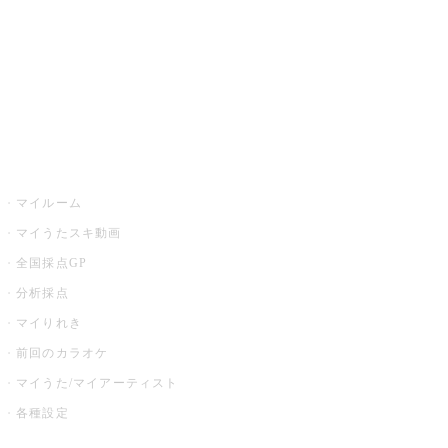
カラオケ店舗検索
全国カラオケ大会
イベント・キャンペーン
うたスキ
マイルーム
マイうたスキ動画
全国採点GP
分析採点
マイりれき
前回のカラオケ
マイうた/マイアーティスト
各種設定