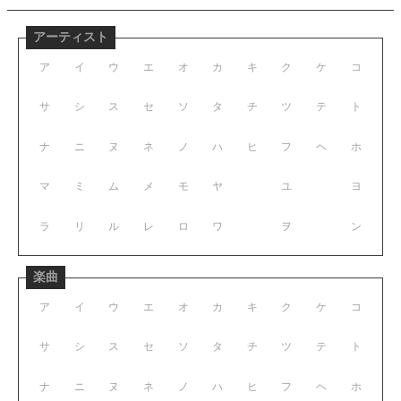
アーティスト
ア
イ
ウ
エ
オ
カ
キ
ク
ケ
コ
サ
シ
ス
セ
ソ
タ
チ
ツ
テ
ト
ナ
ニ
ヌ
ネ
ノ
ハ
ヒ
フ
ヘ
ホ
マ
ミ
ム
メ
モ
ヤ
ユ
ヨ
ラ
リ
ル
レ
ロ
ワ
ヲ
ン
楽曲
ア
イ
ウ
エ
オ
カ
キ
ク
ケ
コ
サ
シ
ス
セ
ソ
タ
チ
ツ
テ
ト
ナ
ニ
ヌ
ネ
ノ
ハ
ヒ
フ
ヘ
ホ