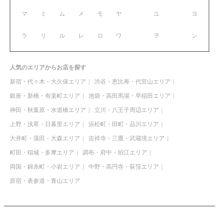
マ
ミ
ム
メ
モ
ヤ
ユ
ヨ
ラ
リ
ル
レ
ロ
ワ
ヲ
ン
人気のエリアからお店を探す
新宿・代々木・大久保エリア
渋谷・恵比寿・代官山エリア
銀座・新橋・有楽町エリア
池袋・高田馬場・早稲田エリア
神田・秋葉原・水道橋エリア
立川・八王子周辺エリア
上野・浅草・日暮里エリア
浜松町・田町・品川エリア
大井町・蒲田・大森エリア
吉祥寺・三鷹・武蔵境エリア
町田・稲城・多摩エリア
調布・府中・狛江エリア
両国・錦糸町・小岩エリア
中野・高円寺・荻窪エリア
原宿・表参道・青山エリア