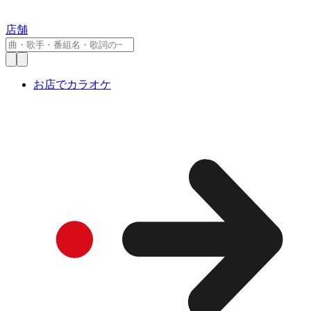
店舗
お店でカラオケ