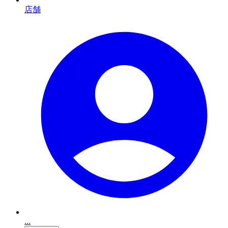
店舗
...