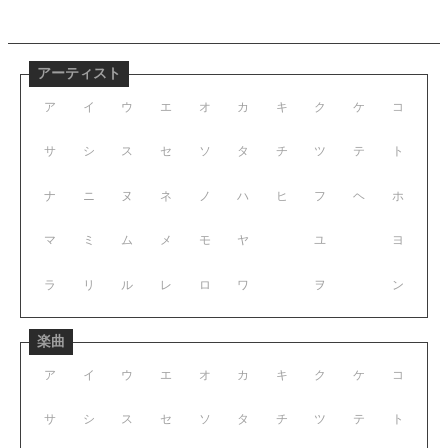
アーティスト
ア
イ
ウ
エ
オ
カ
キ
ク
ケ
コ
サ
シ
ス
セ
ソ
タ
チ
ツ
テ
ト
ナ
ニ
ヌ
ネ
ノ
ハ
ヒ
フ
ヘ
ホ
マ
ミ
ム
メ
モ
ヤ
ユ
ヨ
ラ
リ
ル
レ
ロ
ワ
ヲ
ン
楽曲
ア
イ
ウ
エ
オ
カ
キ
ク
ケ
コ
サ
シ
ス
セ
ソ
タ
チ
ツ
テ
ト