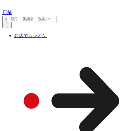
店舗
お店でカラオケ