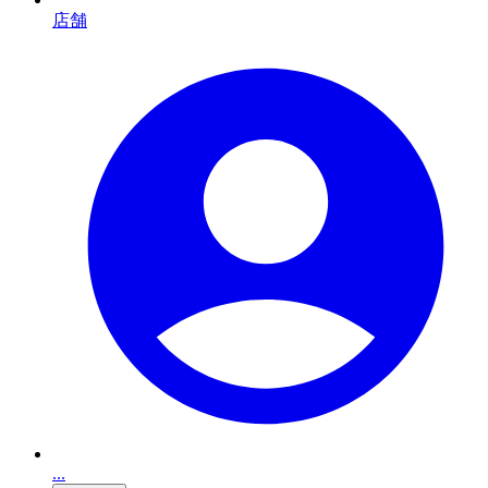
店舗
...