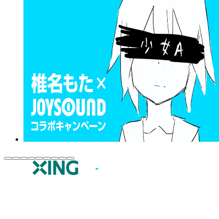
JOYSOUND.comトップ
カラオケ楽曲・歌詞検索