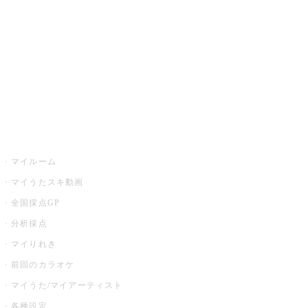
カラオケ店舗検索
全国カラオケ大会
イベント・キャンペーン
うたスキ
マイルーム
マイうたスキ動画
全国採点GP
分析採点
マイりれき
前回のカラオケ
マイうた/マイアーティスト
各種設定