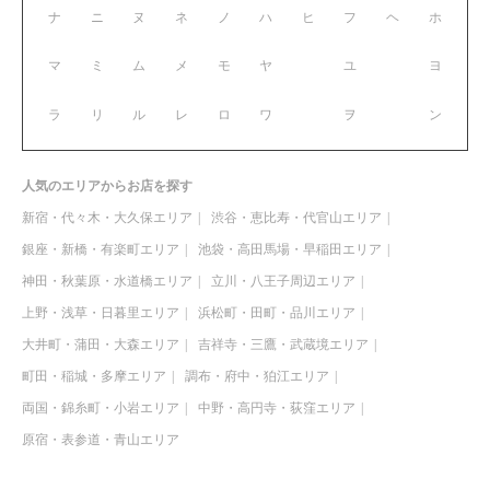
ナ
ニ
ヌ
ネ
ノ
ハ
ヒ
フ
ヘ
ホ
マ
ミ
ム
メ
モ
ヤ
ユ
ヨ
ラ
リ
ル
レ
ロ
ワ
ヲ
ン
人気のエリアからお店を探す
新宿・代々木・大久保エリア
渋谷・恵比寿・代官山エリア
銀座・新橋・有楽町エリア
池袋・高田馬場・早稲田エリア
神田・秋葉原・水道橋エリア
立川・八王子周辺エリア
上野・浅草・日暮里エリア
浜松町・田町・品川エリア
大井町・蒲田・大森エリア
吉祥寺・三鷹・武蔵境エリア
町田・稲城・多摩エリア
調布・府中・狛江エリア
両国・錦糸町・小岩エリア
中野・高円寺・荻窪エリア
原宿・表参道・青山エリア