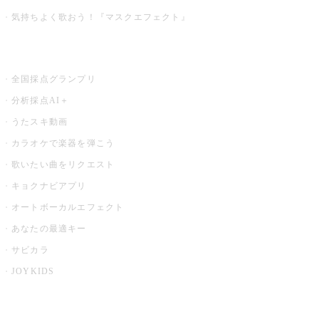
気持ちよく歌おう！『マスクエフェクト』
お店でもっと楽しむ
全国採点グランプリ
分析採点AI＋
うたスキ動画
カラオケで楽器を弾こう
歌いたい曲をリクエスト
キョクナビアプリ
オートボーカルエフェクト
あなたの最適キー
サビカラ
JOYKIDS
X PARK