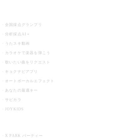
お店でもっと楽しむ
全国採点グランプリ
分析採点AI＋
うたスキ動画
カラオケで楽器を弾こう
歌いたい曲をリクエスト
キョクナビアプリ
オートボーカルエフェクト
あなたの最適キー
サビカラ
JOYKIDS
X PARK
X PARK パーティー