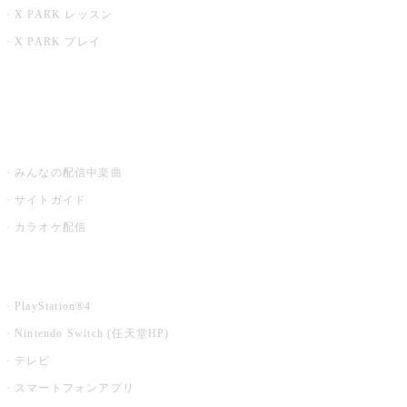
X PARK レッスン
X PARK プレイ
みるハコ
うたスキ ミュージックポスト
みんなの配信中楽曲
サイトガイド
カラオケ配信
家庭用カラオケ
PlayStation®4
Nintendo Switch (任天堂HP)
テレビ
スマートフォンアプリ