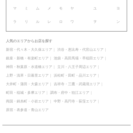
マ
ミ
ム
メ
モ
ヤ
ユ
ヨ
ラ
リ
ル
レ
ロ
ワ
ヲ
ン
人気のエリアからお店を探す
新宿・代々木・大久保エリア
渋谷・恵比寿・代官山エリア
銀座・新橋・有楽町エリア
池袋・高田馬場・早稲田エリア
神田・秋葉原・水道橋エリア
立川・八王子周辺エリア
上野・浅草・日暮里エリア
浜松町・田町・品川エリア
大井町・蒲田・大森エリア
吉祥寺・三鷹・武蔵境エリア
町田・稲城・多摩エリア
調布・府中・狛江エリア
両国・錦糸町・小岩エリア
中野・高円寺・荻窪エリア
原宿・表参道・青山エリア