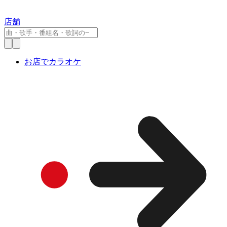
店舗
お店でカラオケ