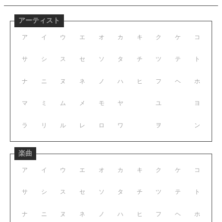
アーティスト
ア
イ
ウ
エ
オ
カ
キ
ク
ケ
コ
サ
シ
ス
セ
ソ
タ
チ
ツ
テ
ト
ナ
ニ
ヌ
ネ
ノ
ハ
ヒ
フ
ヘ
ホ
マ
ミ
ム
メ
モ
ヤ
ユ
ヨ
ラ
リ
ル
レ
ロ
ワ
ヲ
ン
楽曲
ア
イ
ウ
エ
オ
カ
キ
ク
ケ
コ
サ
シ
ス
セ
ソ
タ
チ
ツ
テ
ト
ナ
ニ
ヌ
ネ
ノ
ハ
ヒ
フ
ヘ
ホ