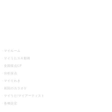
カラオケ店舗検索
全国カラオケ大会
イベント・キャンペーン
うたスキ
マイルーム
マイうたスキ動画
全国採点GP
分析採点
マイりれき
前回のカラオケ
マイうた/マイアーティスト
各種設定