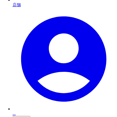
店舗
...