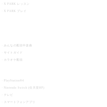
X PARK レッスン
X PARK プレイ
みるハコ
うたスキ ミュージックポスト
みんなの配信中楽曲
サイトガイド
カラオケ配信
家庭用カラオケ
PlayStation®4
Nintendo Switch (任天堂HP)
テレビ
スマートフォンアプリ