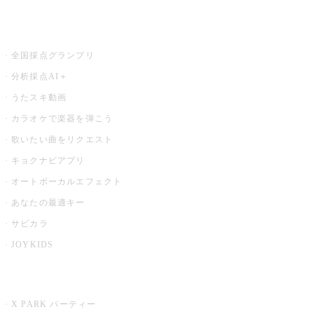
お店でもっと楽しむ
全国採点グランプリ
分析採点AI＋
うたスキ動画
カラオケで楽器を弾こう
歌いたい曲をリクエスト
キョクナビアプリ
オートボーカルエフェクト
あなたの最適キー
サビカラ
JOYKIDS
X PARK
X PARK パーティー