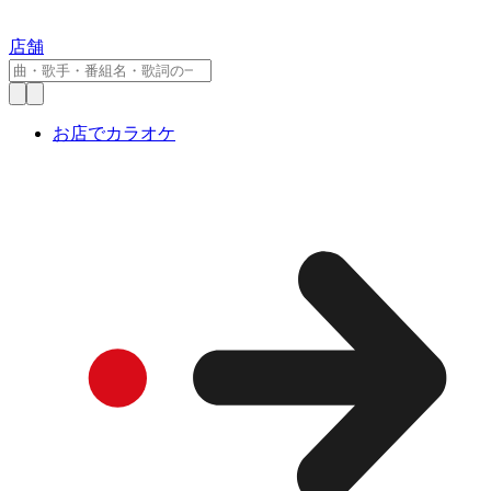
店舗
お店でカラオケ