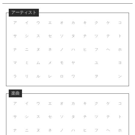
アーティスト
ア
イ
ウ
エ
オ
カ
キ
ク
ケ
コ
サ
シ
ス
セ
ソ
タ
チ
ツ
テ
ト
ナ
ニ
ヌ
ネ
ノ
ハ
ヒ
フ
ヘ
ホ
マ
ミ
ム
メ
モ
ヤ
ユ
ヨ
ラ
リ
ル
レ
ロ
ワ
ヲ
ン
楽曲
ア
イ
ウ
エ
オ
カ
キ
ク
ケ
コ
サ
シ
ス
セ
ソ
タ
チ
ツ
テ
ト
ナ
ニ
ヌ
ネ
ノ
ハ
ヒ
フ
ヘ
ホ