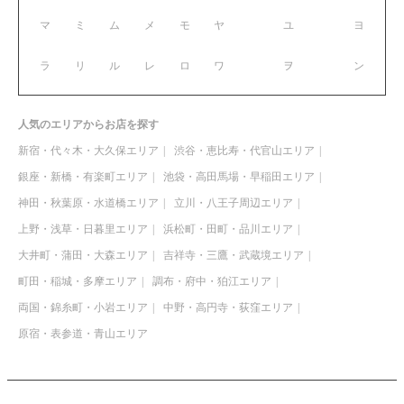
マ
ミ
ム
メ
モ
ヤ
ユ
ヨ
ラ
リ
ル
レ
ロ
ワ
ヲ
ン
人気のエリアからお店を探す
新宿・代々木・大久保エリア
渋谷・恵比寿・代官山エリア
銀座・新橋・有楽町エリア
池袋・高田馬場・早稲田エリア
神田・秋葉原・水道橋エリア
立川・八王子周辺エリア
上野・浅草・日暮里エリア
浜松町・田町・品川エリア
大井町・蒲田・大森エリア
吉祥寺・三鷹・武蔵境エリア
町田・稲城・多摩エリア
調布・府中・狛江エリア
両国・錦糸町・小岩エリア
中野・高円寺・荻窪エリア
原宿・表参道・青山エリア