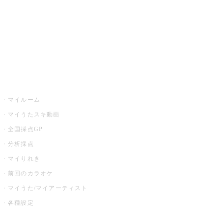
カラオケ店舗検索
全国カラオケ大会
イベント・キャンペーン
うたスキ
マイルーム
マイうたスキ動画
全国採点GP
分析採点
マイりれき
前回のカラオケ
マイうた/マイアーティスト
各種設定