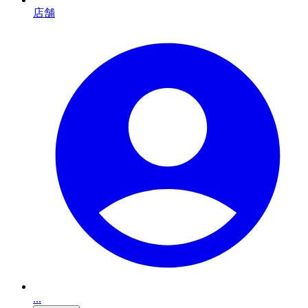
店舗
...