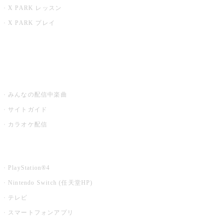
X PARK レッスン
X PARK プレイ
みるハコ
うたスキ ミュージックポスト
みんなの配信中楽曲
サイトガイド
カラオケ配信
家庭用カラオケ
PlayStation®4
Nintendo Switch (任天堂HP)
テレビ
スマートフォンアプリ