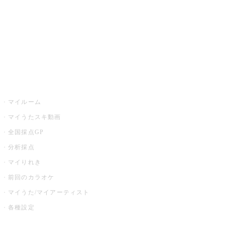
カラオケ店舗検索
全国カラオケ大会
イベント・キャンペーン
うたスキ
マイルーム
マイうたスキ動画
全国採点GP
分析採点
マイりれき
前回のカラオケ
マイうた/マイアーティスト
各種設定