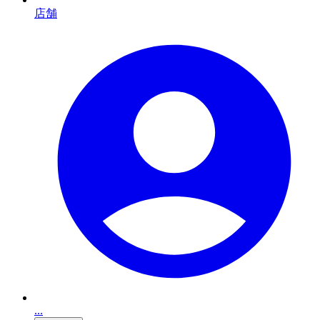
店舗
...