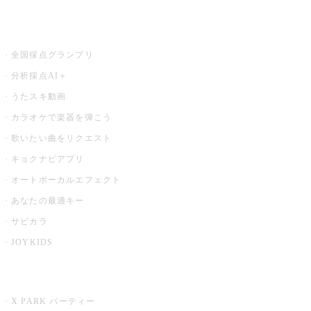
お店でもっと楽しむ
全国採点グランプリ
分析採点AI＋
うたスキ動画
カラオケで楽器を弾こう
歌いたい曲をリクエスト
キョクナビアプリ
オートボーカルエフェクト
あなたの最適キー
サビカラ
JOYKIDS
X PARK
X PARK パーティー