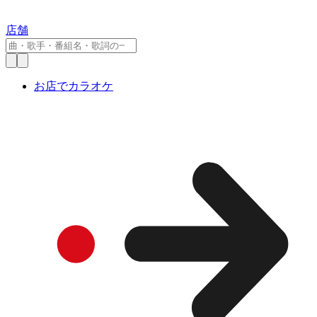
店舗
お店でカラオケ