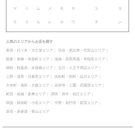
マ
ミ
ム
メ
モ
ヤ
ユ
ヨ
ラ
リ
ル
レ
ロ
ワ
ヲ
ン
人気のエリアからお店を探す
新宿・代々木・大久保エリア
渋谷・恵比寿・代官山エリア
銀座・新橋・有楽町エリア
池袋・高田馬場・早稲田エリア
神田・秋葉原・水道橋エリア
立川・八王子周辺エリア
上野・浅草・日暮里エリア
浜松町・田町・品川エリア
大井町・蒲田・大森エリア
吉祥寺・三鷹・武蔵境エリア
町田・稲城・多摩エリア
調布・府中・狛江エリア
両国・錦糸町・小岩エリア
中野・高円寺・荻窪エリア
原宿・表参道・青山エリア