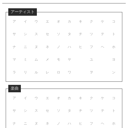
アーティスト
ア
イ
ウ
エ
オ
カ
キ
ク
ケ
コ
サ
シ
ス
セ
ソ
タ
チ
ツ
テ
ト
ナ
ニ
ヌ
ネ
ノ
ハ
ヒ
フ
ヘ
ホ
マ
ミ
ム
メ
モ
ヤ
ユ
ヨ
ラ
リ
ル
レ
ロ
ワ
ヲ
ン
楽曲
ア
イ
ウ
エ
オ
カ
キ
ク
ケ
コ
サ
シ
ス
セ
ソ
タ
チ
ツ
テ
ト
ナ
ニ
ヌ
ネ
ノ
ハ
ヒ
フ
ヘ
ホ