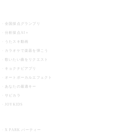
お店でもっと楽しむ
全国採点グランプリ
分析採点AI＋
うたスキ動画
カラオケで楽器を弾こう
歌いたい曲をリクエスト
キョクナビアプリ
オートボーカルエフェクト
あなたの最適キー
サビカラ
JOYKIDS
X PARK
X PARK パーティー