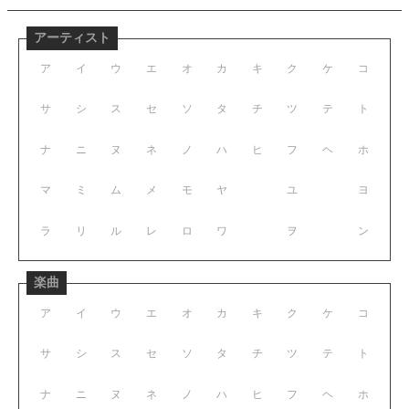
アーティスト
ア
イ
ウ
エ
オ
カ
キ
ク
ケ
コ
サ
シ
ス
セ
ソ
タ
チ
ツ
テ
ト
ナ
ニ
ヌ
ネ
ノ
ハ
ヒ
フ
ヘ
ホ
マ
ミ
ム
メ
モ
ヤ
ユ
ヨ
ラ
リ
ル
レ
ロ
ワ
ヲ
ン
楽曲
ア
イ
ウ
エ
オ
カ
キ
ク
ケ
コ
サ
シ
ス
セ
ソ
タ
チ
ツ
テ
ト
ナ
ニ
ヌ
ネ
ノ
ハ
ヒ
フ
ヘ
ホ