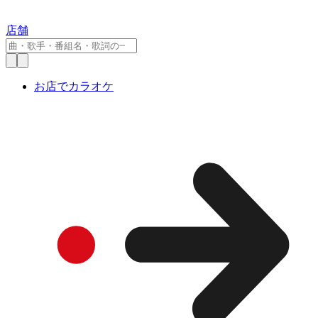
店舗
お店でカラオケ