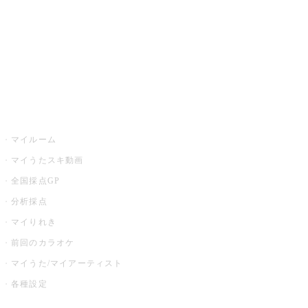
カラオケ店舗検索
全国カラオケ大会
イベント・キャンペーン
うたスキ
マイルーム
マイうたスキ動画
全国採点GP
分析採点
マイりれき
前回のカラオケ
マイうた/マイアーティスト
各種設定