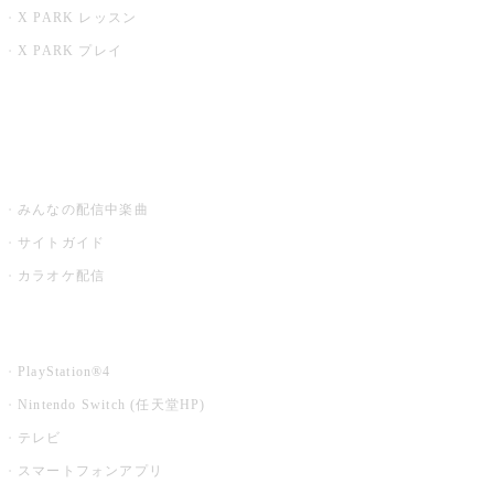
X PARK レッスン
X PARK プレイ
みるハコ
うたスキ ミュージックポスト
みんなの配信中楽曲
サイトガイド
カラオケ配信
家庭用カラオケ
PlayStation®4
Nintendo Switch (任天堂HP)
テレビ
スマートフォンアプリ