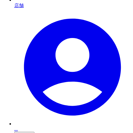
店舗
...