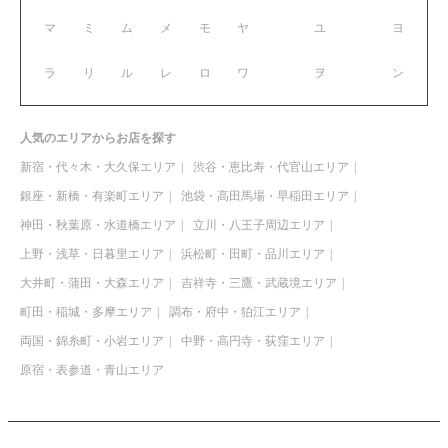
マ
ミ
ム
メ
モ
ヤ
ユ
ヨ
ラ
リ
ル
レ
ロ
ワ
ヲ
ン
人気のエリアからお店を探す
新宿・代々木・大久保エリア
渋谷・恵比寿・代官山エリア
銀座・新橋・有楽町エリア
池袋・高田馬場・早稲田エリア
神田・秋葉原・水道橋エリア
立川・八王子周辺エリア
上野・浅草・日暮里エリア
浜松町・田町・品川エリア
大井町・蒲田・大森エリア
吉祥寺・三鷹・武蔵境エリア
町田・稲城・多摩エリア
調布・府中・狛江エリア
両国・錦糸町・小岩エリア
中野・高円寺・荻窪エリア
原宿・表参道・青山エリア