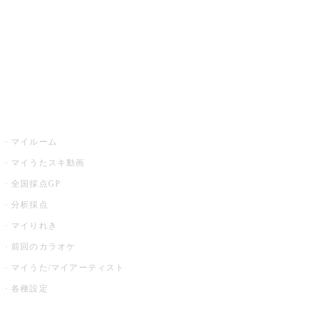
カラオケ店舗検索
全国カラオケ大会
イベント・キャンペーン
うたスキ
マイルーム
マイうたスキ動画
全国採点GP
分析採点
マイりれき
前回のカラオケ
マイうた/マイアーティスト
各種設定