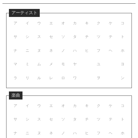
アーティスト
ア
イ
ウ
エ
オ
カ
キ
ク
ケ
コ
サ
シ
ス
セ
ソ
タ
チ
ツ
テ
ト
ナ
ニ
ヌ
ネ
ノ
ハ
ヒ
フ
ヘ
ホ
マ
ミ
ム
メ
モ
ヤ
ユ
ヨ
ラ
リ
ル
レ
ロ
ワ
ヲ
ン
楽曲
ア
イ
ウ
エ
オ
カ
キ
ク
ケ
コ
サ
シ
ス
セ
ソ
タ
チ
ツ
テ
ト
ナ
ニ
ヌ
ネ
ノ
ハ
ヒ
フ
ヘ
ホ