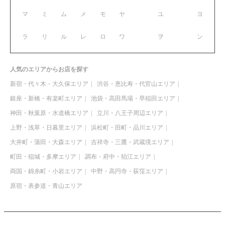
マ
ミ
ム
メ
モ
ヤ
ユ
ヨ
ラ
リ
ル
レ
ロ
ワ
ヲ
ン
人気のエリアからお店を探す
新宿・代々木・大久保エリア
渋谷・恵比寿・代官山エリア
銀座・新橋・有楽町エリア
池袋・高田馬場・早稲田エリア
神田・秋葉原・水道橋エリア
立川・八王子周辺エリア
上野・浅草・日暮里エリア
浜松町・田町・品川エリア
大井町・蒲田・大森エリア
吉祥寺・三鷹・武蔵境エリア
町田・稲城・多摩エリア
調布・府中・狛江エリア
両国・錦糸町・小岩エリア
中野・高円寺・荻窪エリア
原宿・表参道・青山エリア