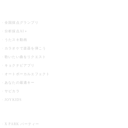
お店でもっと楽しむ
全国採点グランプリ
分析採点AI＋
うたスキ動画
カラオケで楽器を弾こう
歌いたい曲をリクエスト
キョクナビアプリ
オートボーカルエフェクト
あなたの最適キー
サビカラ
JOYKIDS
X PARK
X PARK パーティー