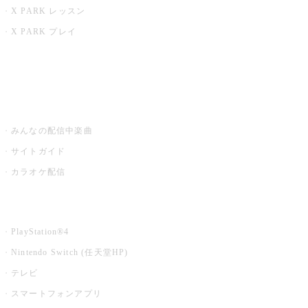
X PARK レッスン
X PARK プレイ
みるハコ
うたスキ ミュージックポスト
みんなの配信中楽曲
サイトガイド
カラオケ配信
家庭用カラオケ
PlayStation®4
Nintendo Switch (任天堂HP)
テレビ
スマートフォンアプリ