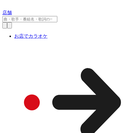
店舗
お店でカラオケ