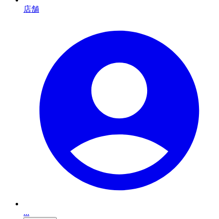
店舗
...