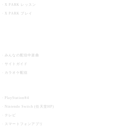
X PARK レッスン
X PARK プレイ
みるハコ
うたスキ ミュージックポスト
みんなの配信中楽曲
サイトガイド
カラオケ配信
家庭用カラオケ
PlayStation®4
Nintendo Switch (任天堂HP)
テレビ
スマートフォンアプリ