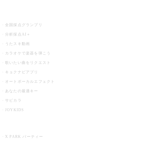
お店でもっと楽しむ
全国採点グランプリ
分析採点AI＋
うたスキ動画
カラオケで楽器を弾こう
歌いたい曲をリクエスト
キョクナビアプリ
オートボーカルエフェクト
あなたの最適キー
サビカラ
JOYKIDS
X PARK
X PARK パーティー