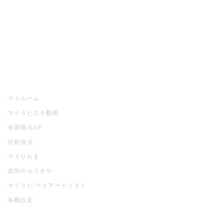
カラオケ店舗検索
全国カラオケ大会
イベント・キャンペーン
うたスキ
マイルーム
マイうたスキ動画
全国採点GP
分析採点
マイりれき
前回のカラオケ
マイうた/マイアーティスト
各種設定