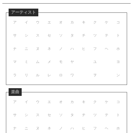
アーティスト
ア
イ
ウ
エ
オ
カ
キ
ク
ケ
コ
サ
シ
ス
セ
ソ
タ
チ
ツ
テ
ト
ナ
ニ
ヌ
ネ
ノ
ハ
ヒ
フ
ヘ
ホ
マ
ミ
ム
メ
モ
ヤ
ユ
ヨ
ラ
リ
ル
レ
ロ
ワ
ヲ
ン
楽曲
ア
イ
ウ
エ
オ
カ
キ
ク
ケ
コ
サ
シ
ス
セ
ソ
タ
チ
ツ
テ
ト
ナ
ニ
ヌ
ネ
ノ
ハ
ヒ
フ
ヘ
ホ