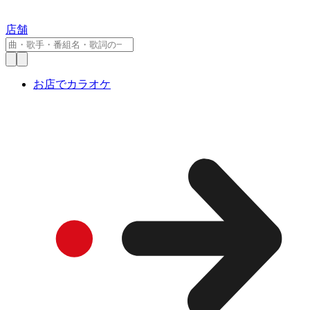
店舗
お店でカラオケ