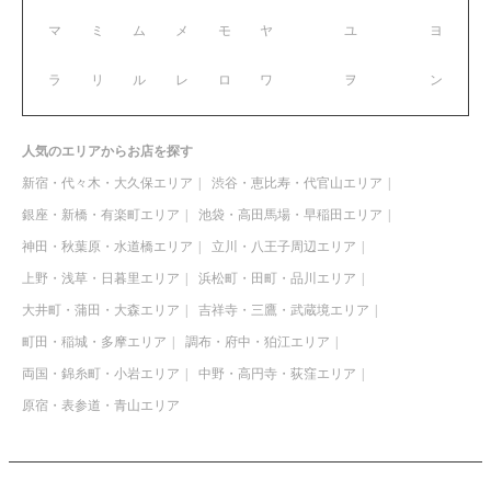
マ
ミ
ム
メ
モ
ヤ
ユ
ヨ
ラ
リ
ル
レ
ロ
ワ
ヲ
ン
人気のエリアからお店を探す
新宿・代々木・大久保エリア
渋谷・恵比寿・代官山エリア
銀座・新橋・有楽町エリア
池袋・高田馬場・早稲田エリア
神田・秋葉原・水道橋エリア
立川・八王子周辺エリア
上野・浅草・日暮里エリア
浜松町・田町・品川エリア
大井町・蒲田・大森エリア
吉祥寺・三鷹・武蔵境エリア
町田・稲城・多摩エリア
調布・府中・狛江エリア
両国・錦糸町・小岩エリア
中野・高円寺・荻窪エリア
原宿・表参道・青山エリア