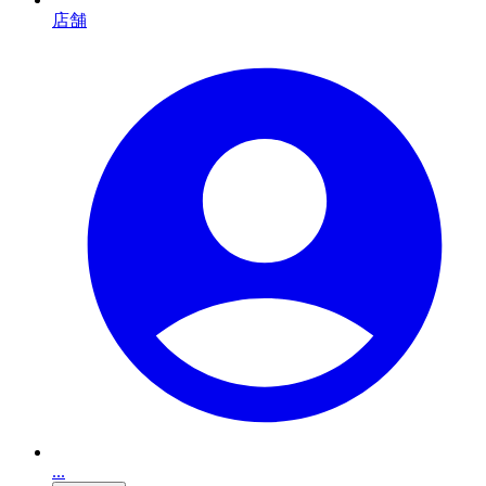
店舗
...