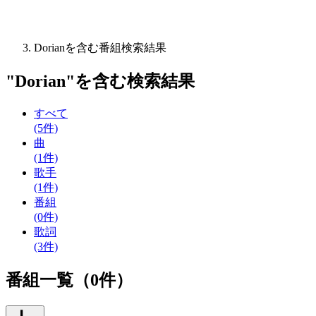
Dorianを含む番組検索結果
"
Dorian
"を含む
検索結果
すべて
(5件)
曲
(1件)
歌手
(1件)
番組
(0件)
歌詞
(3件)
番組一覧（0件）