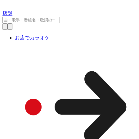
店舗
お店でカラオケ