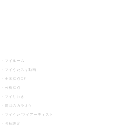
カラオケ店舗検索
全国カラオケ大会
イベント・キャンペーン
うたスキ
マイルーム
マイうたスキ動画
全国採点GP
分析採点
マイりれき
前回のカラオケ
マイうた/マイアーティスト
各種設定