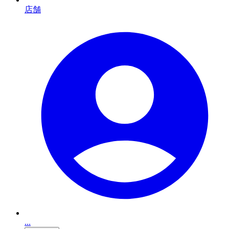
店舗
...