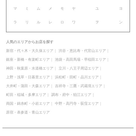
マ
ミ
ム
メ
モ
ヤ
ユ
ヨ
ラ
リ
ル
レ
ロ
ワ
ヲ
ン
人気のエリアからお店を探す
新宿・代々木・大久保エリア
渋谷・恵比寿・代官山エリア
銀座・新橋・有楽町エリア
池袋・高田馬場・早稲田エリア
神田・秋葉原・水道橋エリア
立川・八王子周辺エリア
上野・浅草・日暮里エリア
浜松町・田町・品川エリア
大井町・蒲田・大森エリア
吉祥寺・三鷹・武蔵境エリア
町田・稲城・多摩エリア
調布・府中・狛江エリア
両国・錦糸町・小岩エリア
中野・高円寺・荻窪エリア
原宿・表参道・青山エリア