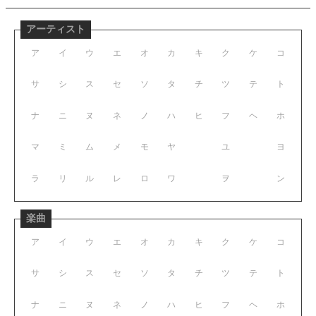
アーティスト
ア
イ
ウ
エ
オ
カ
キ
ク
ケ
コ
サ
シ
ス
セ
ソ
タ
チ
ツ
テ
ト
ナ
ニ
ヌ
ネ
ノ
ハ
ヒ
フ
ヘ
ホ
マ
ミ
ム
メ
モ
ヤ
ユ
ヨ
ラ
リ
ル
レ
ロ
ワ
ヲ
ン
楽曲
ア
イ
ウ
エ
オ
カ
キ
ク
ケ
コ
サ
シ
ス
セ
ソ
タ
チ
ツ
テ
ト
ナ
ニ
ヌ
ネ
ノ
ハ
ヒ
フ
ヘ
ホ