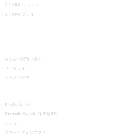
X PARK レッスン
X PARK プレイ
みるハコ
うたスキ ミュージックポスト
みんなの配信中楽曲
サイトガイド
カラオケ配信
家庭用カラオケ
PlayStation®4
Nintendo Switch (任天堂HP)
テレビ
スマートフォンアプリ