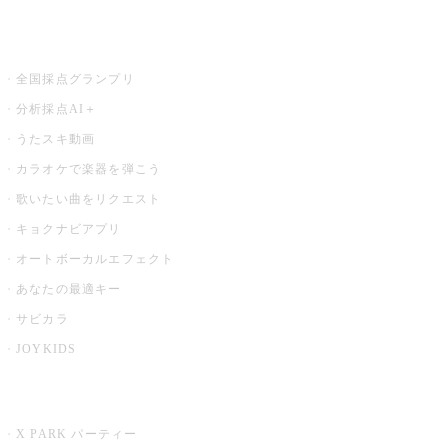
お店でもっと楽しむ
全国採点グランプリ
分析採点AI＋
うたスキ動画
カラオケで楽器を弾こう
歌いたい曲をリクエスト
キョクナビアプリ
オートボーカルエフェクト
あなたの最適キー
サビカラ
JOYKIDS
X PARK
X PARK パーティー