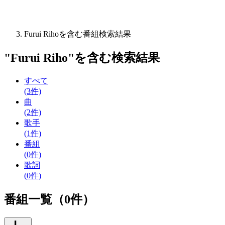
Furui Rihoを含む番組検索結果
"
Furui Riho
"を含む
検索結果
すべて
(3件)
曲
(2件)
歌手
(1件)
番組
(0件)
歌詞
(0件)
番組一覧（0件）