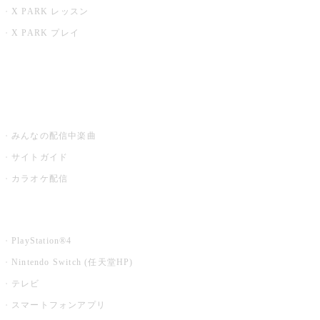
X PARK レッスン
X PARK プレイ
みるハコ
うたスキ ミュージックポスト
みんなの配信中楽曲
サイトガイド
カラオケ配信
家庭用カラオケ
PlayStation®4
Nintendo Switch (任天堂HP)
テレビ
スマートフォンアプリ