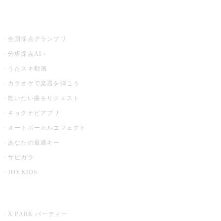
お店でもっと楽しむ
全国採点グランプリ
分析採点AI＋
うたスキ動画
カラオケで楽器を弾こう
歌いたい曲をリクエスト
キョクナビアプリ
オートボーカルエフェクト
あなたの最適キー
サビカラ
JOYKIDS
X PARK
X PARK パーティー