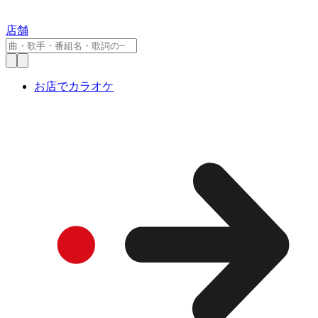
店舗
お店でカラオケ