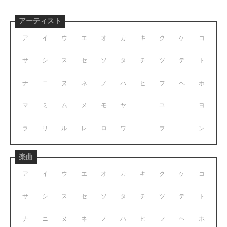
アーティスト
ア
イ
ウ
エ
オ
カ
キ
ク
ケ
コ
サ
シ
ス
セ
ソ
タ
チ
ツ
テ
ト
ナ
ニ
ヌ
ネ
ノ
ハ
ヒ
フ
ヘ
ホ
マ
ミ
ム
メ
モ
ヤ
ユ
ヨ
ラ
リ
ル
レ
ロ
ワ
ヲ
ン
楽曲
ア
イ
ウ
エ
オ
カ
キ
ク
ケ
コ
サ
シ
ス
セ
ソ
タ
チ
ツ
テ
ト
ナ
ニ
ヌ
ネ
ノ
ハ
ヒ
フ
ヘ
ホ