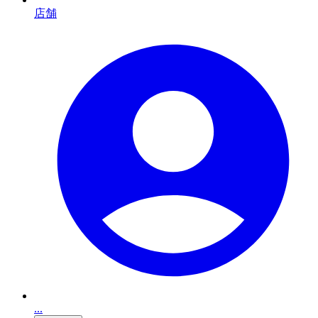
店舗
...