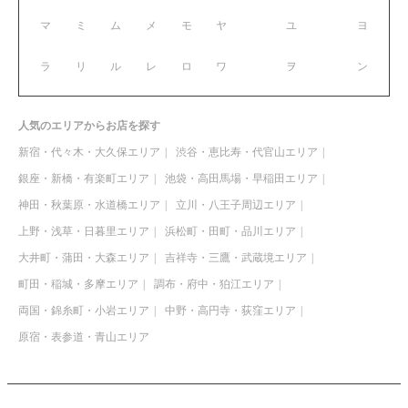
マ
ミ
ム
メ
モ
ヤ
ユ
ヨ
ラ
リ
ル
レ
ロ
ワ
ヲ
ン
人気のエリアからお店を探す
新宿・代々木・大久保エリア
渋谷・恵比寿・代官山エリア
銀座・新橋・有楽町エリア
池袋・高田馬場・早稲田エリア
神田・秋葉原・水道橋エリア
立川・八王子周辺エリア
上野・浅草・日暮里エリア
浜松町・田町・品川エリア
大井町・蒲田・大森エリア
吉祥寺・三鷹・武蔵境エリア
町田・稲城・多摩エリア
調布・府中・狛江エリア
両国・錦糸町・小岩エリア
中野・高円寺・荻窪エリア
原宿・表参道・青山エリア