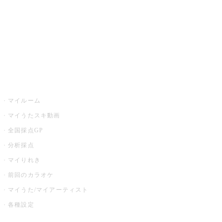
カラオケ店舗検索
全国カラオケ大会
イベント・キャンペーン
うたスキ
マイルーム
マイうたスキ動画
全国採点GP
分析採点
マイりれき
前回のカラオケ
マイうた/マイアーティスト
各種設定