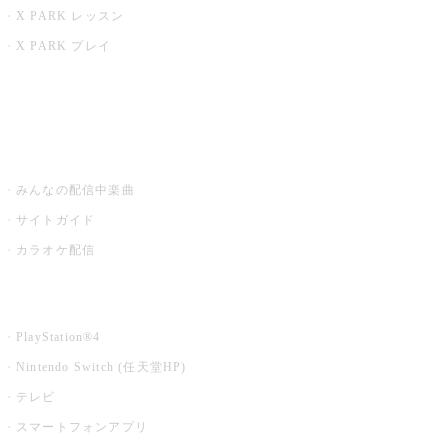
X PARK レッスン
X PARK プレイ
みるハコ
うたスキ ミュージックポスト
みんなの配信中楽曲
サイトガイド
カラオケ配信
家庭用カラオケ
PlayStation®4
Nintendo Switch (任天堂HP)
テレビ
スマートフォンアプリ