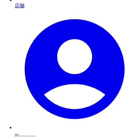
店舗
...