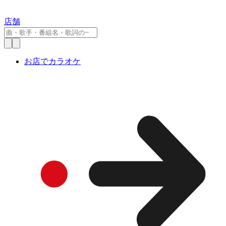
店舗
お店でカラオケ