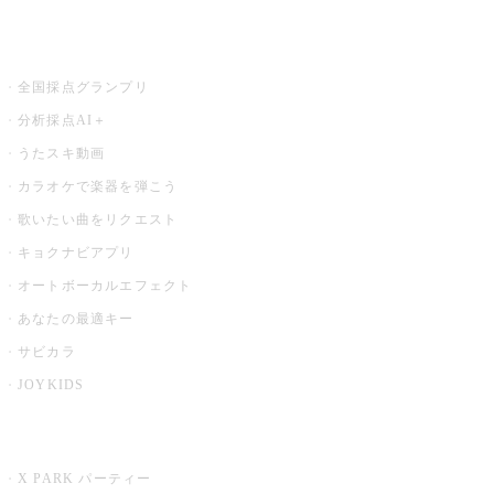
お店でもっと楽しむ
全国採点グランプリ
分析採点AI＋
うたスキ動画
カラオケで楽器を弾こう
歌いたい曲をリクエスト
キョクナビアプリ
オートボーカルエフェクト
あなたの最適キー
サビカラ
JOYKIDS
X PARK
X PARK パーティー