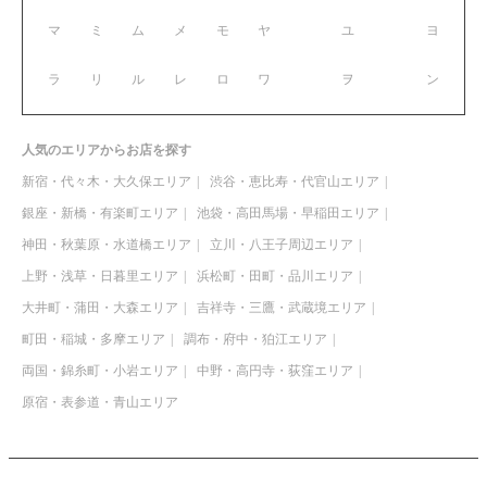
マ
ミ
ム
メ
モ
ヤ
ユ
ヨ
ラ
リ
ル
レ
ロ
ワ
ヲ
ン
人気のエリアからお店を探す
新宿・代々木・大久保エリア
渋谷・恵比寿・代官山エリア
銀座・新橋・有楽町エリア
池袋・高田馬場・早稲田エリア
神田・秋葉原・水道橋エリア
立川・八王子周辺エリア
上野・浅草・日暮里エリア
浜松町・田町・品川エリア
大井町・蒲田・大森エリア
吉祥寺・三鷹・武蔵境エリア
町田・稲城・多摩エリア
調布・府中・狛江エリア
両国・錦糸町・小岩エリア
中野・高円寺・荻窪エリア
原宿・表参道・青山エリア