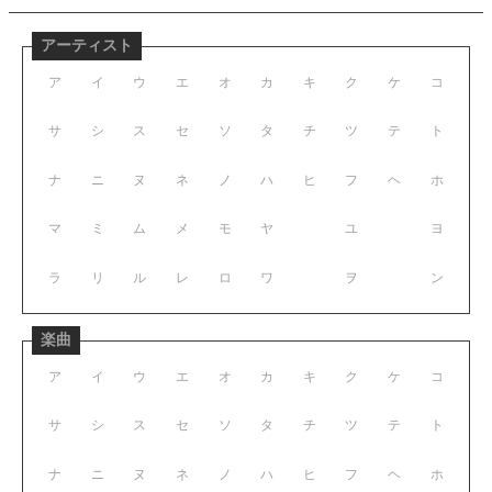
アーティスト
ア
イ
ウ
エ
オ
カ
キ
ク
ケ
コ
サ
シ
ス
セ
ソ
タ
チ
ツ
テ
ト
ナ
ニ
ヌ
ネ
ノ
ハ
ヒ
フ
ヘ
ホ
マ
ミ
ム
メ
モ
ヤ
ユ
ヨ
ラ
リ
ル
レ
ロ
ワ
ヲ
ン
楽曲
ア
イ
ウ
エ
オ
カ
キ
ク
ケ
コ
サ
シ
ス
セ
ソ
タ
チ
ツ
テ
ト
ナ
ニ
ヌ
ネ
ノ
ハ
ヒ
フ
ヘ
ホ