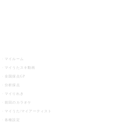
カラオケ店舗検索
全国カラオケ大会
イベント・キャンペーン
うたスキ
マイルーム
マイうたスキ動画
全国採点GP
分析採点
マイりれき
前回のカラオケ
マイうた/マイアーティスト
各種設定