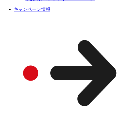
キャンペーン情報