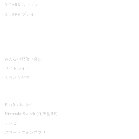
X PARK レッスン
X PARK プレイ
みるハコ
うたスキ ミュージックポスト
みんなの配信中楽曲
サイトガイド
カラオケ配信
家庭用カラオケ
PlayStation®4
Nintendo Switch (任天堂HP)
テレビ
スマートフォンアプリ