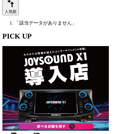
人気順
「該当データがありません」
PICK UP