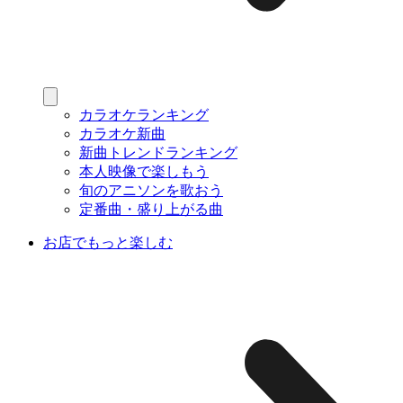
カラオケランキング
カラオケ新曲
新曲トレンドランキング
本人映像で楽しもう
旬のアニソンを歌おう
定番曲・盛り上がる曲
お店でもっと楽しむ