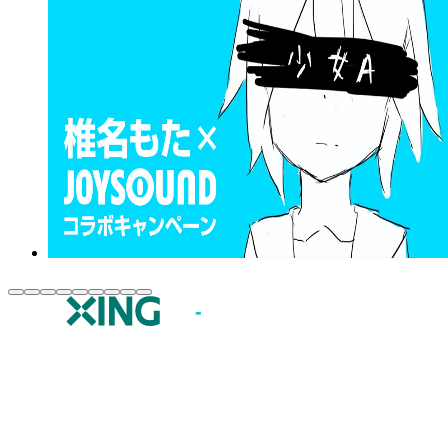
JOYSOUND.comトップ
カラオケ楽曲・歌詞検索