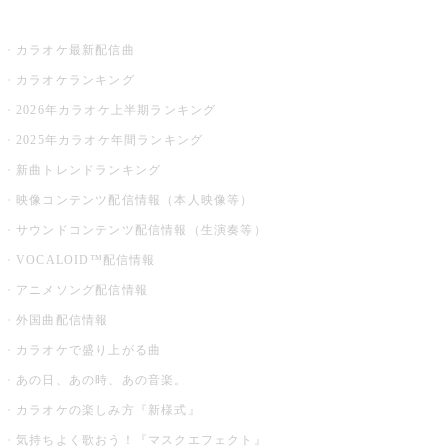
お店でカラオケ
カラオケ最新配信曲
カラオケランキング
2026年カラオケ上半期ランキング
2025年カラオケ年間ランキング
新曲トレンドランキング
映像コンテンツ配信情報（本人映像等）
サウンドコンテンツ配信情報（生演奏等）
VOCALOID™配信情報
アニメソング配信情報
外国曲配信情報
カラオケで盛り上がる曲
あの日、あの時、あの音楽。
カラオケの楽しみ方『新様式』
気持ちよく歌おう！『マスクエフェクト』