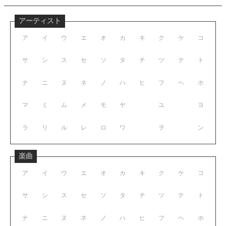
アーティスト
ア
イ
ウ
エ
オ
カ
キ
ク
ケ
コ
サ
シ
ス
セ
ソ
タ
チ
ツ
テ
ト
ナ
ニ
ヌ
ネ
ノ
ハ
ヒ
フ
ヘ
ホ
マ
ミ
ム
メ
モ
ヤ
ユ
ヨ
ラ
リ
ル
レ
ロ
ワ
ヲ
ン
楽曲
ア
イ
ウ
エ
オ
カ
キ
ク
ケ
コ
サ
シ
ス
セ
ソ
タ
チ
ツ
テ
ト
ナ
ニ
ヌ
ネ
ノ
ハ
ヒ
フ
ヘ
ホ