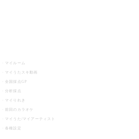
カラオケ店舗検索
全国カラオケ大会
イベント・キャンペーン
うたスキ
マイルーム
マイうたスキ動画
全国採点GP
分析採点
マイりれき
前回のカラオケ
マイうた/マイアーティスト
各種設定