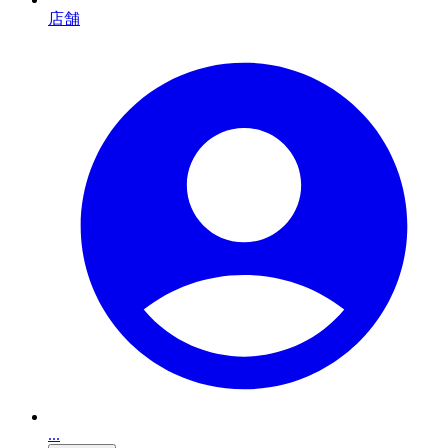
店舗
...