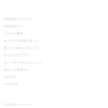
お店でもっと楽しむ
全国採点グランプリ
分析採点AI＋
うたスキ動画
カラオケで楽器を弾こう
歌いたい曲をリクエスト
キョクナビアプリ
オートボーカルエフェクト
あなたの最適キー
サビカラ
JOYKIDS
X PARK
X PARK パーティー