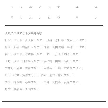
マ
ミ
ム
メ
モ
ヤ
ユ
ヨ
ラ
リ
ル
レ
ロ
ワ
ヲ
ン
人気のエリアからお店を探す
新宿・代々木・大久保エリア
渋谷・恵比寿・代官山エリア
銀座・新橋・有楽町エリア
池袋・高田馬場・早稲田エリア
神田・秋葉原・水道橋エリア
立川・八王子周辺エリア
上野・浅草・日暮里エリア
浜松町・田町・品川エリア
大井町・蒲田・大森エリア
吉祥寺・三鷹・武蔵境エリア
町田・稲城・多摩エリア
調布・府中・狛江エリア
両国・錦糸町・小岩エリア
中野・高円寺・荻窪エリア
原宿・表参道・青山エリア