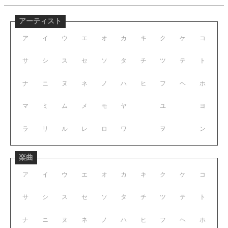
アーティスト
ア
イ
ウ
エ
オ
カ
キ
ク
ケ
コ
サ
シ
ス
セ
ソ
タ
チ
ツ
テ
ト
ナ
ニ
ヌ
ネ
ノ
ハ
ヒ
フ
ヘ
ホ
マ
ミ
ム
メ
モ
ヤ
ユ
ヨ
ラ
リ
ル
レ
ロ
ワ
ヲ
ン
楽曲
ア
イ
ウ
エ
オ
カ
キ
ク
ケ
コ
サ
シ
ス
セ
ソ
タ
チ
ツ
テ
ト
ナ
ニ
ヌ
ネ
ノ
ハ
ヒ
フ
ヘ
ホ