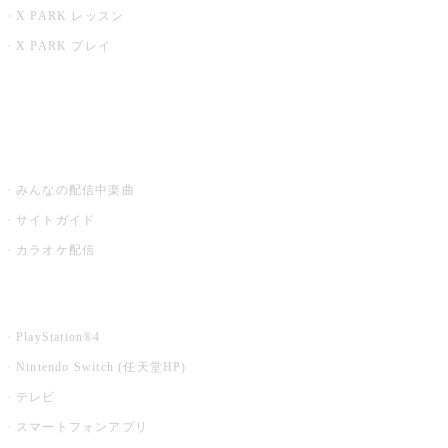
X PARK レッスン
X PARK プレイ
みるハコ
うたスキ ミュージックポスト
みんなの配信中楽曲
サイトガイド
カラオケ配信
家庭用カラオケ
PlayStation®4
Nintendo Switch (任天堂HP)
テレビ
スマートフォンアプリ