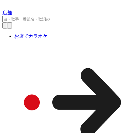
店舗
お店でカラオケ