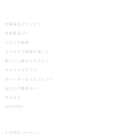
お店でもっと楽しむ
全国採点グランプリ
分析採点AI＋
うたスキ動画
カラオケで楽器を弾こう
歌いたい曲をリクエスト
キョクナビアプリ
オートボーカルエフェクト
あなたの最適キー
サビカラ
JOYKIDS
X PARK
X PARK パーティー