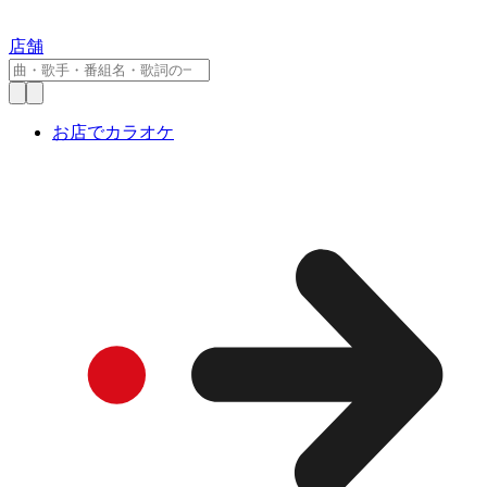
店舗
お店でカラオケ