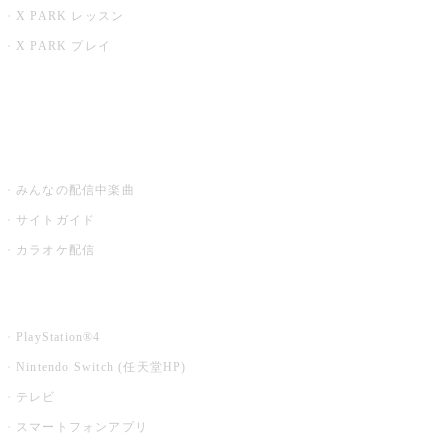
X PARK レッスン
X PARK プレイ
みるハコ
うたスキ ミュージックポスト
みんなの配信中楽曲
サイトガイド
カラオケ配信
家庭用カラオケ
PlayStation®4
Nintendo Switch (任天堂HP)
テレビ
スマートフォンアプリ