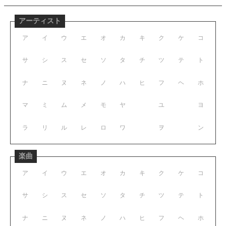
アーティスト
ア
イ
ウ
エ
オ
カ
キ
ク
ケ
コ
サ
シ
ス
セ
ソ
タ
チ
ツ
テ
ト
ナ
ニ
ヌ
ネ
ノ
ハ
ヒ
フ
ヘ
ホ
マ
ミ
ム
メ
モ
ヤ
ユ
ヨ
ラ
リ
ル
レ
ロ
ワ
ヲ
ン
楽曲
ア
イ
ウ
エ
オ
カ
キ
ク
ケ
コ
サ
シ
ス
セ
ソ
タ
チ
ツ
テ
ト
ナ
ニ
ヌ
ネ
ノ
ハ
ヒ
フ
ヘ
ホ