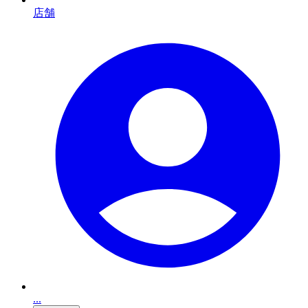
店舗
...