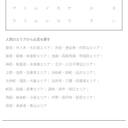
マ
ミ
ム
メ
モ
ヤ
ユ
ヨ
ラ
リ
ル
レ
ロ
ワ
ヲ
ン
人気のエリアからお店を探す
新宿・代々木・大久保エリア
渋谷・恵比寿・代官山エリア
銀座・新橋・有楽町エリア
池袋・高田馬場・早稲田エリア
神田・秋葉原・水道橋エリア
立川・八王子周辺エリア
上野・浅草・日暮里エリア
浜松町・田町・品川エリア
大井町・蒲田・大森エリア
吉祥寺・三鷹・武蔵境エリア
町田・稲城・多摩エリア
調布・府中・狛江エリア
両国・錦糸町・小岩エリア
中野・高円寺・荻窪エリア
原宿・表参道・青山エリア