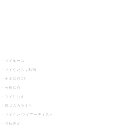
カラオケ店舗検索
全国カラオケ大会
イベント・キャンペーン
うたスキ
マイルーム
マイうたスキ動画
全国採点GP
分析採点
マイりれき
前回のカラオケ
マイうた/マイアーティスト
各種設定