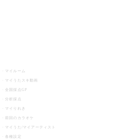
カラオケ店舗検索
全国カラオケ大会
イベント・キャンペーン
うたスキ
マイルーム
マイうたスキ動画
全国採点GP
分析採点
マイりれき
前回のカラオケ
マイうた/マイアーティスト
各種設定