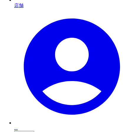
店舗
...