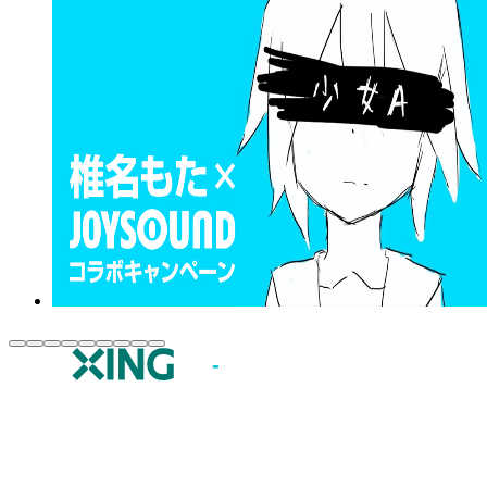
JOYSOUND.comトップ
カラオケ楽曲・歌詞検索