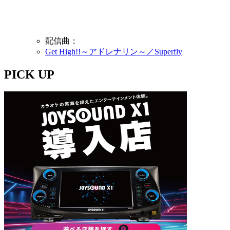
配信曲：
Get High!!～アドレナリン～／Superfly
PICK UP