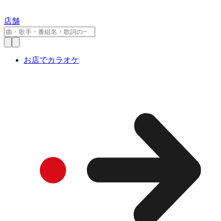
店舗
お店でカラオケ