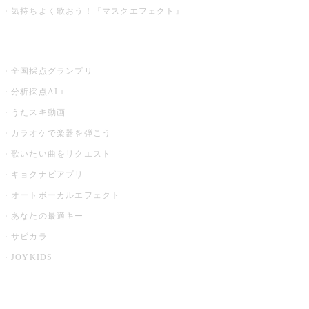
気持ちよく歌おう！『マスクエフェクト』
お店でもっと楽しむ
全国採点グランプリ
分析採点AI＋
うたスキ動画
カラオケで楽器を弾こう
歌いたい曲をリクエスト
キョクナビアプリ
オートボーカルエフェクト
あなたの最適キー
サビカラ
JOYKIDS
X PARK