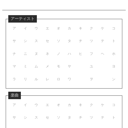
アーティスト
ア
イ
ウ
エ
オ
カ
キ
ク
ケ
コ
サ
シ
ス
セ
ソ
タ
チ
ツ
テ
ト
ナ
ニ
ヌ
ネ
ノ
ハ
ヒ
フ
ヘ
ホ
マ
ミ
ム
メ
モ
ヤ
ユ
ヨ
ラ
リ
ル
レ
ロ
ワ
ヲ
ン
楽曲
ア
イ
ウ
エ
オ
カ
キ
ク
ケ
コ
サ
シ
ス
セ
ソ
タ
チ
ツ
テ
ト