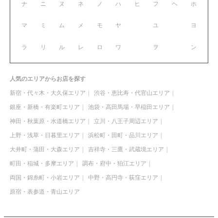
ナ
ニ
ヌ
ネ
ノ
ハ
ヒ
フ
ヘ
ホ
マ
ミ
ム
メ
モ
ヤ
ユ
ヨ
ラ
リ
ル
レ
ロ
ワ
ヲ
ン
人気のエリアからお店を探す
新宿・代々木・大久保エリア
渋谷・恵比寿・代官山エリア
銀座・新橋・有楽町エリア
池袋・高田馬場・早稲田エリア
神田・秋葉原・水道橋エリア
立川・八王子周辺エリア
上野・浅草・日暮里エリア
浜松町・田町・品川エリア
大井町・蒲田・大森エリア
吉祥寺・三鷹・武蔵境エリア
町田・稲城・多摩エリア
調布・府中・狛江エリア
両国・錦糸町・小岩エリア
中野・高円寺・荻窪エリア
原宿・表参道・青山エリア