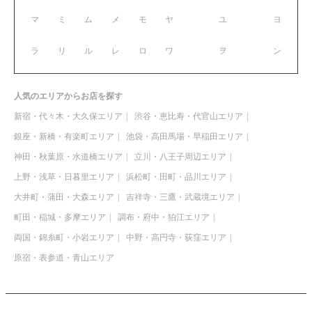
マ
ミ
ム
メ
モ
ヤ
ユ
ヨ
ラ
リ
ル
レ
ロ
ワ
ヲ
ン
人気のエリアからお店を探す
新宿・代々木・大久保エリア
渋谷・恵比寿・代官山エリア
銀座・新橋・有楽町エリア
池袋・高田馬場・早稲田エリア
神田・秋葉原・水道橋エリア
立川・八王子周辺エリア
上野・浅草・日暮里エリア
浜松町・田町・品川エリア
大井町・蒲田・大森エリア
吉祥寺・三鷹・武蔵境エリア
町田・稲城・多摩エリア
調布・府中・狛江エリア
両国・錦糸町・小岩エリア
中野・高円寺・荻窪エリア
原宿・表参道・青山エリア