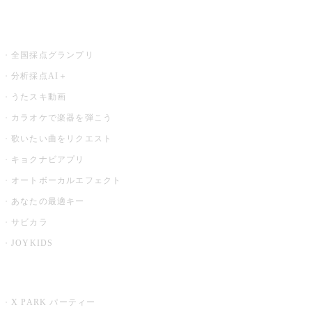
お店でもっと楽しむ
全国採点グランプリ
分析採点AI＋
うたスキ動画
カラオケで楽器を弾こう
歌いたい曲をリクエスト
キョクナビアプリ
オートボーカルエフェクト
あなたの最適キー
サビカラ
JOYKIDS
X PARK
X PARK パーティー