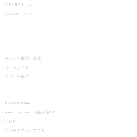
X PARK レッスン
X PARK プレイ
みるハコ
うたスキ ミュージックポスト
みんなの配信中楽曲
サイトガイド
カラオケ配信
家庭用カラオケ
PlayStation®4
Nintendo Switch (任天堂HP)
テレビ
スマートフォンアプリ