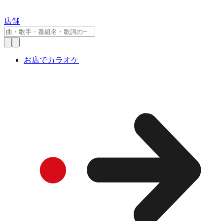
店舗
お店でカラオケ