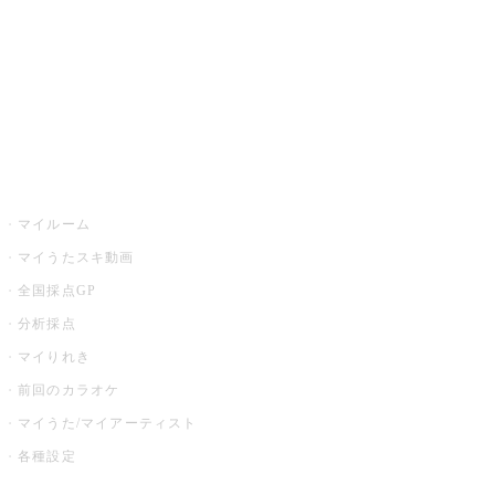
カラオケ店舗検索
全国カラオケ大会
イベント・キャンペーン
うたスキ
マイルーム
マイうたスキ動画
全国採点GP
分析採点
マイりれき
前回のカラオケ
マイうた/マイアーティスト
各種設定