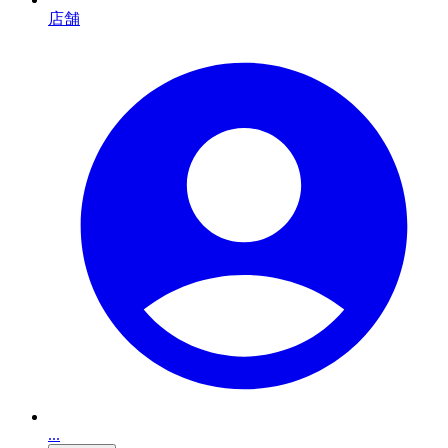
店舗
...