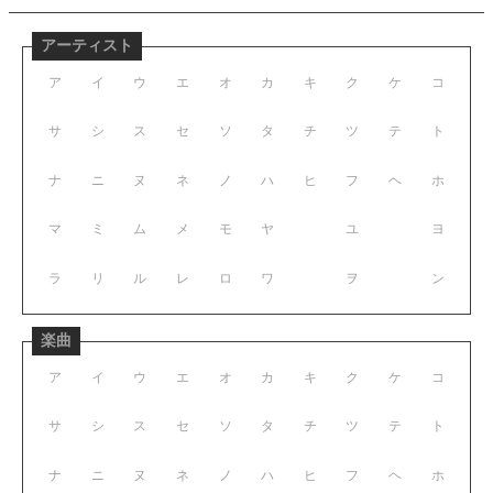
アーティスト
ア
イ
ウ
エ
オ
カ
キ
ク
ケ
コ
サ
シ
ス
セ
ソ
タ
チ
ツ
テ
ト
ナ
ニ
ヌ
ネ
ノ
ハ
ヒ
フ
ヘ
ホ
マ
ミ
ム
メ
モ
ヤ
ユ
ヨ
ラ
リ
ル
レ
ロ
ワ
ヲ
ン
楽曲
ア
イ
ウ
エ
オ
カ
キ
ク
ケ
コ
サ
シ
ス
セ
ソ
タ
チ
ツ
テ
ト
ナ
ニ
ヌ
ネ
ノ
ハ
ヒ
フ
ヘ
ホ