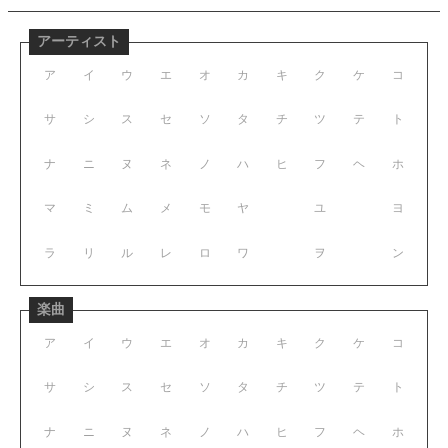
アーティスト
ア
イ
ウ
エ
オ
カ
キ
ク
ケ
コ
サ
シ
ス
セ
ソ
タ
チ
ツ
テ
ト
ナ
ニ
ヌ
ネ
ノ
ハ
ヒ
フ
ヘ
ホ
マ
ミ
ム
メ
モ
ヤ
ユ
ヨ
ラ
リ
ル
レ
ロ
ワ
ヲ
ン
楽曲
ア
イ
ウ
エ
オ
カ
キ
ク
ケ
コ
サ
シ
ス
セ
ソ
タ
チ
ツ
テ
ト
ナ
ニ
ヌ
ネ
ノ
ハ
ヒ
フ
ヘ
ホ