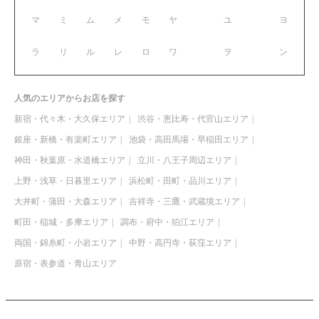
マ
ミ
ム
メ
モ
ヤ
ユ
ヨ
ラ
リ
ル
レ
ロ
ワ
ヲ
ン
人気のエリアからお店を探す
新宿・代々木・大久保エリア
渋谷・恵比寿・代官山エリア
銀座・新橋・有楽町エリア
池袋・高田馬場・早稲田エリア
神田・秋葉原・水道橋エリア
立川・八王子周辺エリア
上野・浅草・日暮里エリア
浜松町・田町・品川エリア
大井町・蒲田・大森エリア
吉祥寺・三鷹・武蔵境エリア
町田・稲城・多摩エリア
調布・府中・狛江エリア
両国・錦糸町・小岩エリア
中野・高円寺・荻窪エリア
原宿・表参道・青山エリア