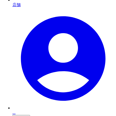
店舗
...