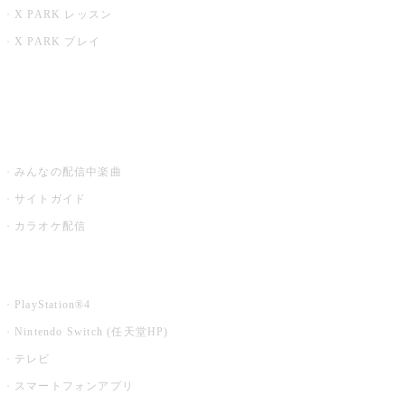
X PARK レッスン
X PARK プレイ
みるハコ
うたスキ ミュージックポスト
みんなの配信中楽曲
サイトガイド
カラオケ配信
家庭用カラオケ
PlayStation®4
Nintendo Switch (任天堂HP)
テレビ
スマートフォンアプリ