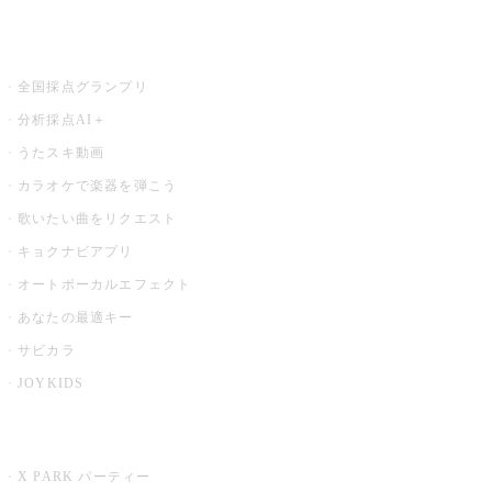
お店でもっと楽しむ
全国採点グランプリ
分析採点AI＋
うたスキ動画
カラオケで楽器を弾こう
歌いたい曲をリクエスト
キョクナビアプリ
オートボーカルエフェクト
あなたの最適キー
サビカラ
JOYKIDS
X PARK
X PARK パーティー