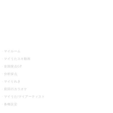
カラオケ店舗検索
全国カラオケ大会
イベント・キャンペーン
うたスキ
マイルーム
マイうたスキ動画
全国採点GP
分析採点
マイりれき
前回のカラオケ
マイうた/マイアーティスト
各種設定