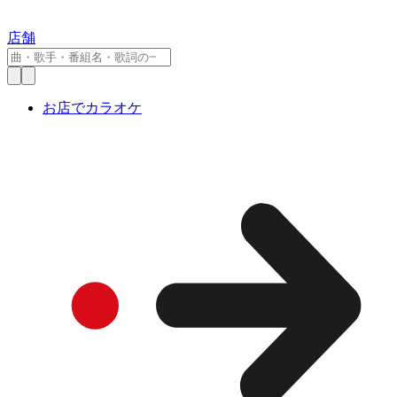
店舗
お店でカラオケ