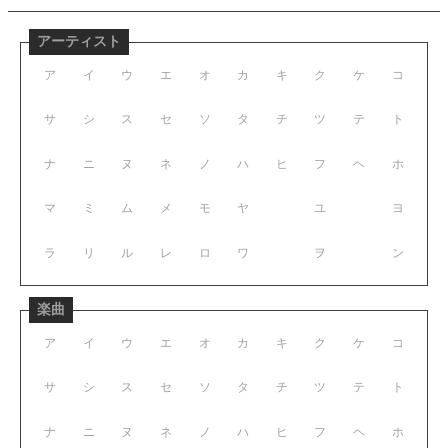
アーティスト
ア
イ
ウ
エ
オ
カ
キ
ク
ケ
コ
サ
シ
ス
セ
ソ
タ
チ
ツ
テ
ト
ナ
ニ
ヌ
ネ
ノ
ハ
ヒ
フ
ヘ
ホ
マ
ミ
ム
メ
モ
ヤ
ユ
ヨ
ラ
リ
ル
レ
ロ
ワ
ヲ
ン
楽曲
ア
イ
ウ
エ
オ
カ
キ
ク
ケ
コ
サ
シ
ス
セ
ソ
タ
チ
ツ
テ
ト
ナ
ニ
ヌ
ネ
ノ
ハ
ヒ
フ
ヘ
ホ