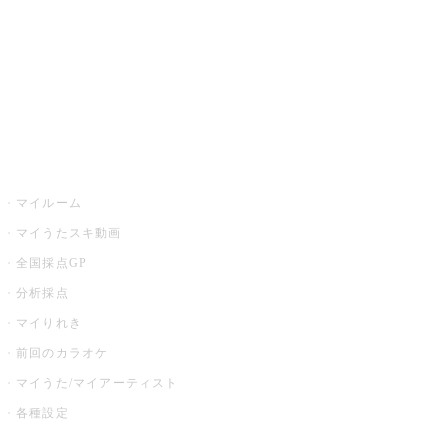
カラオケ店舗検索
全国カラオケ大会
イベント・キャンペーン
うたスキ
マイルーム
マイうたスキ動画
全国採点GP
分析採点
マイりれき
前回のカラオケ
マイうた/マイアーティスト
各種設定