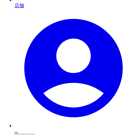
店舗
...