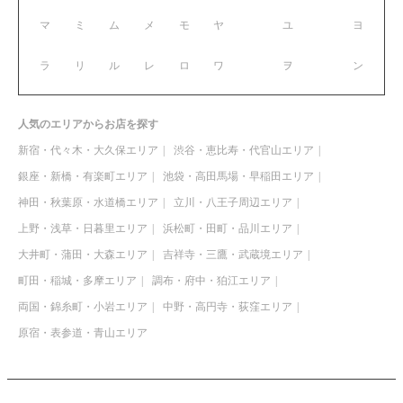
マ
ミ
ム
メ
モ
ヤ
ユ
ヨ
ラ
リ
ル
レ
ロ
ワ
ヲ
ン
人気のエリアからお店を探す
新宿・代々木・大久保エリア
渋谷・恵比寿・代官山エリア
銀座・新橋・有楽町エリア
池袋・高田馬場・早稲田エリア
神田・秋葉原・水道橋エリア
立川・八王子周辺エリア
上野・浅草・日暮里エリア
浜松町・田町・品川エリア
大井町・蒲田・大森エリア
吉祥寺・三鷹・武蔵境エリア
町田・稲城・多摩エリア
調布・府中・狛江エリア
両国・錦糸町・小岩エリア
中野・高円寺・荻窪エリア
原宿・表参道・青山エリア