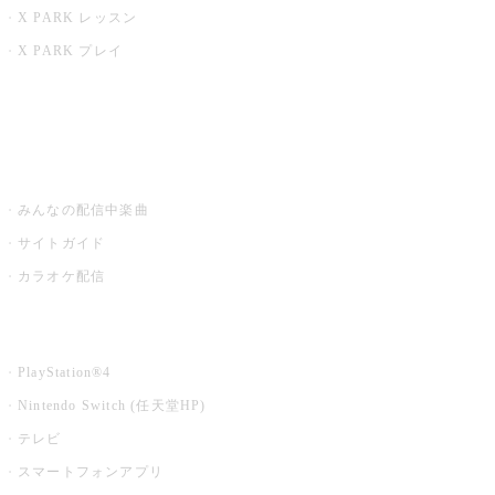
X PARK レッスン
X PARK プレイ
みるハコ
うたスキ ミュージックポスト
みんなの配信中楽曲
サイトガイド
カラオケ配信
家庭用カラオケ
PlayStation®4
Nintendo Switch (任天堂HP)
テレビ
スマートフォンアプリ