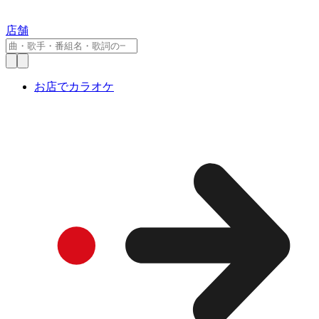
店舗
お店でカラオケ