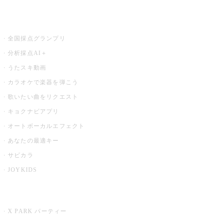
お店でもっと楽しむ
全国採点グランプリ
分析採点AI＋
うたスキ動画
カラオケで楽器を弾こう
歌いたい曲をリクエスト
キョクナビアプリ
オートボーカルエフェクト
あなたの最適キー
サビカラ
JOYKIDS
X PARK
X PARK パーティー