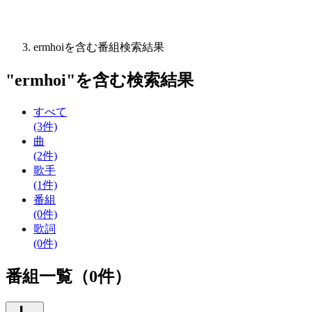
ermhoiを含む番組検索結果
"
ermhoi
"を含む
検索結果
すべて
(3件)
曲
(2件)
歌手
(1件)
番組
(0件)
歌詞
(0件)
番組一覧（0件）