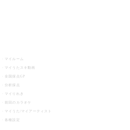
カラオケ店舗検索
全国カラオケ大会
イベント・キャンペーン
うたスキ
マイルーム
マイうたスキ動画
全国採点GP
分析採点
マイりれき
前回のカラオケ
マイうた/マイアーティスト
各種設定