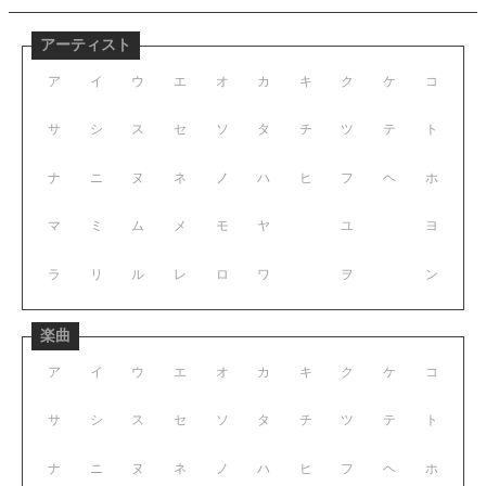
アーティスト
ア
イ
ウ
エ
オ
カ
キ
ク
ケ
コ
サ
シ
ス
セ
ソ
タ
チ
ツ
テ
ト
ナ
ニ
ヌ
ネ
ノ
ハ
ヒ
フ
ヘ
ホ
マ
ミ
ム
メ
モ
ヤ
ユ
ヨ
ラ
リ
ル
レ
ロ
ワ
ヲ
ン
楽曲
ア
イ
ウ
エ
オ
カ
キ
ク
ケ
コ
サ
シ
ス
セ
ソ
タ
チ
ツ
テ
ト
ナ
ニ
ヌ
ネ
ノ
ハ
ヒ
フ
ヘ
ホ