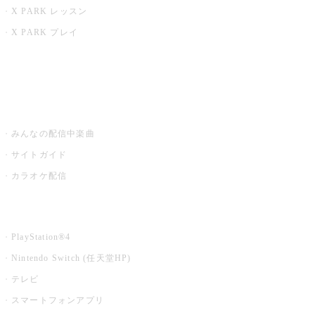
X PARK レッスン
X PARK プレイ
みるハコ
うたスキ ミュージックポスト
みんなの配信中楽曲
サイトガイド
カラオケ配信
家庭用カラオケ
PlayStation®4
Nintendo Switch (任天堂HP)
テレビ
スマートフォンアプリ