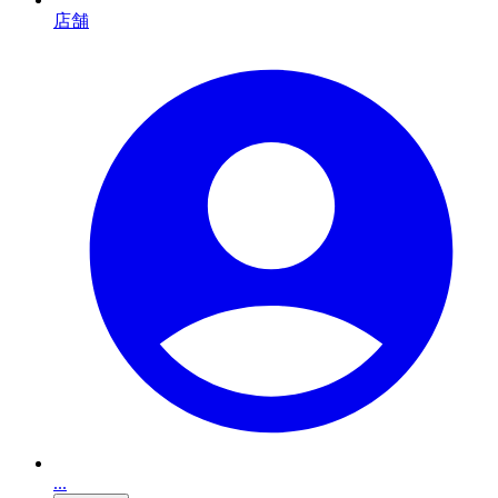
店舗
...