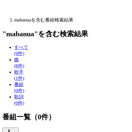
mabanuaを含む番組検索結果
"
mabanua
"を含む
検索結果
すべて
(9件)
曲
(8件)
歌手
(1件)
番組
(0件)
歌詞
(0件)
番組一覧（0件）