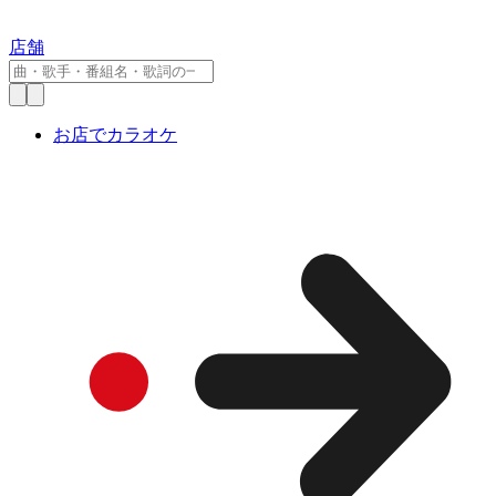
店舗
お店でカラオケ