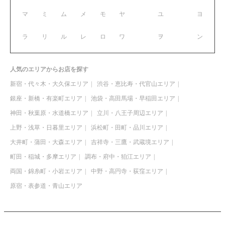
マ
ミ
ム
メ
モ
ヤ
ユ
ヨ
ラ
リ
ル
レ
ロ
ワ
ヲ
ン
人気のエリアからお店を探す
新宿・代々木・大久保エリア
渋谷・恵比寿・代官山エリア
銀座・新橋・有楽町エリア
池袋・高田馬場・早稲田エリア
神田・秋葉原・水道橋エリア
立川・八王子周辺エリア
上野・浅草・日暮里エリア
浜松町・田町・品川エリア
大井町・蒲田・大森エリア
吉祥寺・三鷹・武蔵境エリア
町田・稲城・多摩エリア
調布・府中・狛江エリア
両国・錦糸町・小岩エリア
中野・高円寺・荻窪エリア
原宿・表参道・青山エリア