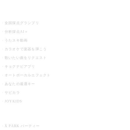
お店でもっと楽しむ
全国採点グランプリ
分析採点AI＋
うたスキ動画
カラオケで楽器を弾こう
歌いたい曲をリクエスト
キョクナビアプリ
オートボーカルエフェクト
あなたの最適キー
サビカラ
JOYKIDS
X PARK
X PARK パーティー