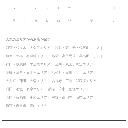
マ
ミ
ム
メ
モ
ヤ
ユ
ヨ
ラ
リ
ル
レ
ロ
ワ
ヲ
ン
人気のエリアからお店を探す
新宿・代々木・大久保エリア
渋谷・恵比寿・代官山エリア
銀座・新橋・有楽町エリア
池袋・高田馬場・早稲田エリア
神田・秋葉原・水道橋エリア
立川・八王子周辺エリア
上野・浅草・日暮里エリア
浜松町・田町・品川エリア
大井町・蒲田・大森エリア
吉祥寺・三鷹・武蔵境エリア
町田・稲城・多摩エリア
調布・府中・狛江エリア
両国・錦糸町・小岩エリア
中野・高円寺・荻窪エリア
原宿・表参道・青山エリア