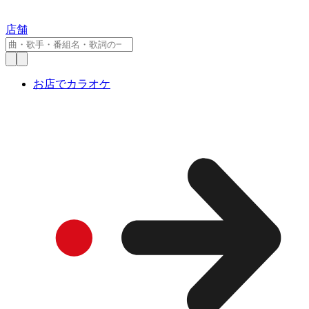
店舗
お店でカラオケ