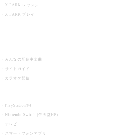
X PARK レッスン
X PARK プレイ
みるハコ
うたスキ ミュージックポスト
みんなの配信中楽曲
サイトガイド
カラオケ配信
家庭用カラオケ
PlayStation®4
Nintendo Switch (任天堂HP)
テレビ
スマートフォンアプリ