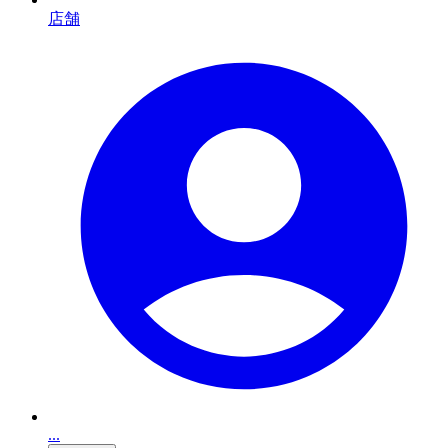
店舗
...