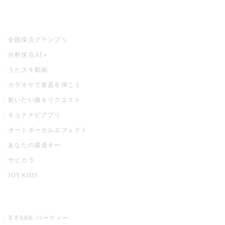
お店でもっと楽しむ
全国採点グランプリ
分析採点AI＋
うたスキ動画
カラオケで楽器を弾こう
歌いたい曲をリクエスト
キョクナビアプリ
オートボーカルエフェクト
あなたの最適キー
サビカラ
JOYKIDS
X PARK
X PARK パーティー