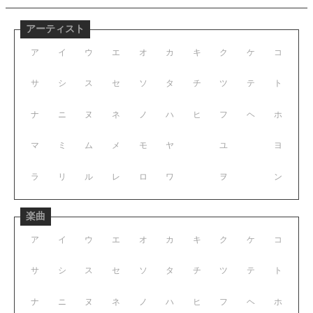
アーティスト
ア
イ
ウ
エ
オ
カ
キ
ク
ケ
コ
サ
シ
ス
セ
ソ
タ
チ
ツ
テ
ト
ナ
ニ
ヌ
ネ
ノ
ハ
ヒ
フ
ヘ
ホ
マ
ミ
ム
メ
モ
ヤ
ユ
ヨ
ラ
リ
ル
レ
ロ
ワ
ヲ
ン
楽曲
ア
イ
ウ
エ
オ
カ
キ
ク
ケ
コ
サ
シ
ス
セ
ソ
タ
チ
ツ
テ
ト
ナ
ニ
ヌ
ネ
ノ
ハ
ヒ
フ
ヘ
ホ