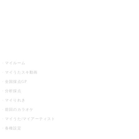
カラオケ店舗検索
全国カラオケ大会
イベント・キャンペーン
うたスキ
マイルーム
マイうたスキ動画
全国採点GP
分析採点
マイりれき
前回のカラオケ
マイうた/マイアーティスト
各種設定