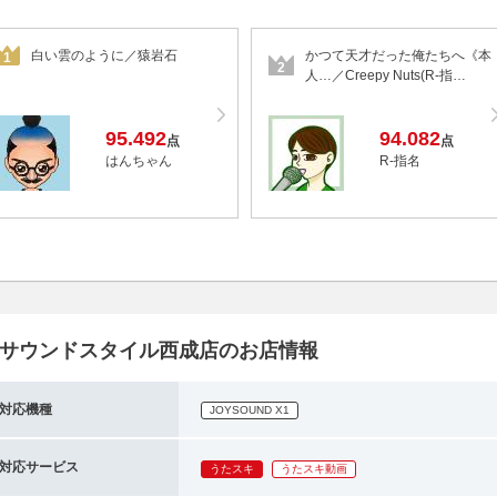
白い雲のように／猿岩石
かつて天才だった俺たちへ《本
1
2
人…／Creepy Nuts(R-指…
95.492
94.082
点
点
はんちゃん
R-指名
サウンドスタイル西成店のお店情報
対応機種
JOYSOUND X1
対応サービス
うたスキ
うたスキ動画