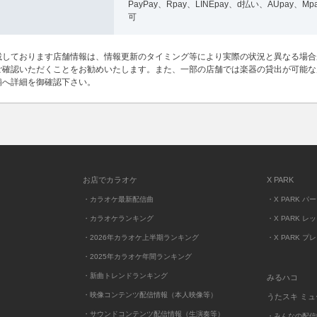
PayPay、Rpay、LINEpay、d払い、AUpay、Mp
可
載しております店舗情報は、情報更新のタイミング等により実際の状況と異なる場合
ご確認いただくことをお勧めいたします。また、一部の店舗では楽器の貸出が可能な
舗へ詳細を御確認下さい。
お店でカラオケ
X PARK
・カラオケ最新配信曲
・X PARK パ
・カラオケランキング
・X PARK レ
・2026年カラオケ上半期ランキング
・X PARK プ
・2025年カラオケ年間ランキング
・新曲トレンドランキング
みるハコ
・映像コンテンツ配信情報（本人映像等）
うたスキ ミ
・サウンドコンテンツ配信情報（生演奏等）
・みんなの配信