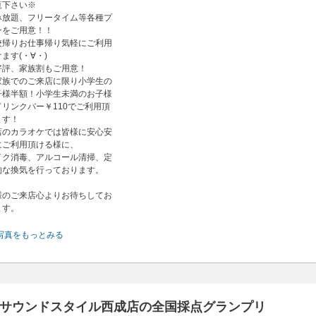
覧下さい※
み放題、フリータイム等各種プ
ンをご用意！！
校帰りお仕事帰り気軽にご利用
ます(・∀・)
好評、家族割もご用意！
家族でのご来店に限り小学生の
子様半額！小学生未満のお子様
ドリンクバー￥110でご利用頂
ます！
店のカラオケでは皆様に安心安
にご利用頂ける様に、
イク消毒、アルコール清掃、定
的な換気を行っております。
様のご来店心よりお待ちしてお
ます。
写真をもっとみる
サウンドスタイル西成店の全国採点グランプリ