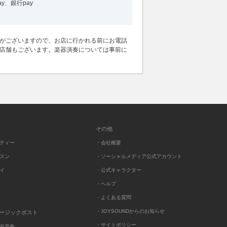
ay、銀行pay
がございますので、お店に行かれる前にお電話
店舗もございます。楽器演奏については事前に
その他
ーティー
・会社概要
ッスン
・ソーシャルメディア公式アカウント
レイ
・公式キャラクター
・ヘルプ
・よくある質問
・JOYSOUNDからのお知らせ
ュージックポスト
・サイトポリシー
中楽曲