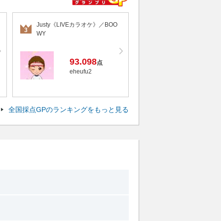
Justy《LIVEカラオケ》／BOO
3
WY
93.098
点
eheufu2
全国採点GPのランキングをもっと見る