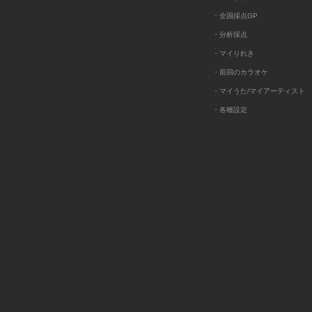
・全国採点GP
・分析採点
・マイりれき
・前回のカラオケ
・マイうた/マイアーティスト
・各種設定