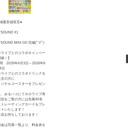
地域最安値宣言●
YSOUND X1
YSOUND MAX GO 完備(ﾟ∀ﾟ)
ロライブとのコラボキャンペー
開催！】
間 2026年4月3日～2026年6
4日
ロライブとのコラボドリンクを
注文の方に
リジナルコースターをプレゼン
！
た、みるハコにてホロライブ有
配信をご覧の方には先着40名
にトレーディングカードをプレ
ントいたします！
来店お待ちしております！
料金は写真一覧より、料金表を