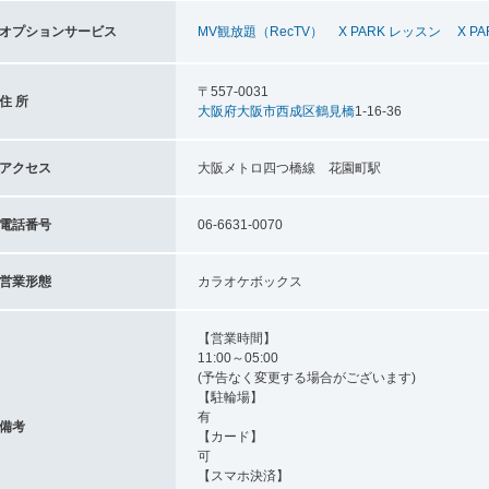
オプションサービス
MV観放題（RecTV）
X PARK レッスン
X P
〒557-0031
住 所
大阪府
大阪市西成区
鶴見橋
1-16-36
アクセス
大阪メトロ四つ橋線 花園町駅
電話番号
06-6631-0070
営業形態
カラオケボックス
【営業時間】
11:00～05:00
(予告なく変更する場合がございます)
【駐輪場】
有
備考
【カード】
可
【スマホ決済】