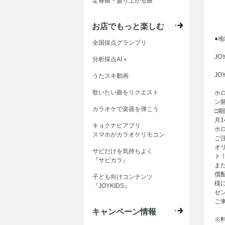
定番曲・盛り上がる曲
お店でもっと楽しむ
●
全国採点グランプリ
JO
分析採点AI＋
JO
うたスキ動画
歌いたい曲をリクエスト
ホ
ン
カラオケで楽器を弾こう
□期
月1
キョクナビアプリ
ホ
スマホがカラオケリモコン
ご
オ
サビだけを気持ちよく
ト
『サビカラ』
ま
償
子ども向けコンテンツ
様
『JOYKIDS』
ゼ
ご
キャンペーン情報
※