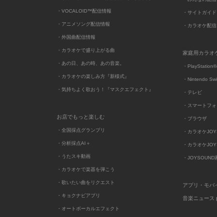
・VOCALOID™配信情報
・サイトガイド
・アニメソング配信情報
・カラオケ配信
・外国曲配信情報
・カラオケで盛り上がる曲
家庭用カラオ
・あの日、あの時、あの音楽。
・PlayStation®
・カラオケの楽しみ方『新様式』
・Nintendo Sw
・気持ちよく歌おう！『マスクエフェクト』
・テレビ
・スマートフォ
お店でもっと楽しむ
・ブラウザ
・全国採点グランプリ
・カラオケJOYSO
・分析採点AI＋
・カラオケJOYSO
・うたスキ動画
・JOYSOUN
・カラオケで楽器を弾こう
・歌いたい曲をリクエスト
アプリ・モバ
・キョクナビアプリ
音楽ニュース po
・オートボーカルエフェクト