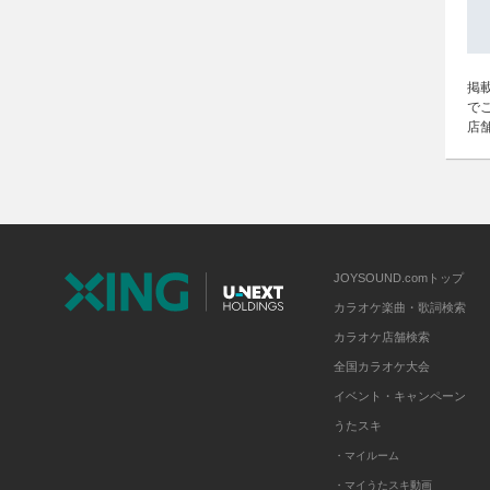
掲
で
店
JOYSOUND.comトップ
カラオケ楽曲・歌詞検索
カラオケ店舗検索
全国カラオケ大会
イベント・キャンペーン
うたスキ
・マイルーム
・マイうたスキ動画