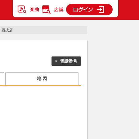
ル西成店
電話番号
地 図