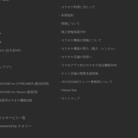
・カラオケ利用に当たって
・利用規約
・商標について
・個人情報保護方針
ケ
・カラオケ機器の情報について
4
・カラオケ機器の導入（購入・レンタル）
itch (任天堂HP)
・カラオケ店舗の皆様へ
・スマホアプリ向けカラオケ採点機能SDK
ンアプリ
・ナイト店舗の開業支援情報
・JOYSOUNDライバー事務所について
UND for STREAMER (配信利用)
・Global Site
UND for Steam (家庭用)
・サイトマップ
D家庭用カラオケ機能比較
イルサービス一覧
wered by ナタリー