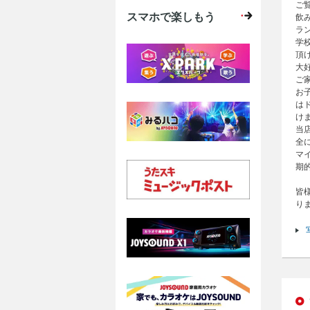
ご
スマホで楽しもう
飲
ラ
学
頂け
大
ご
お
は
け
当
全
マ
期
皆
り