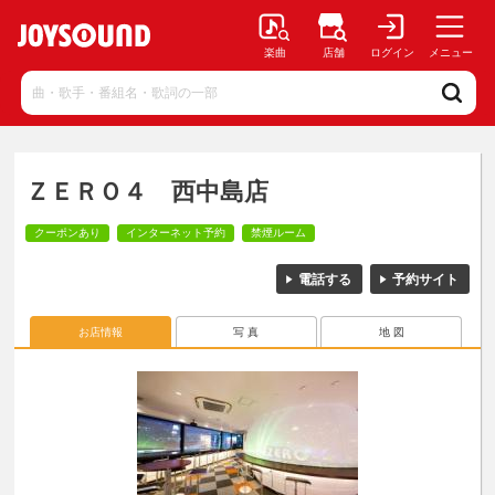
楽曲
店舗
ログイン
メニュー
ＺＥＲＯ４ 西中島店
クーポンあり
インターネット予約
禁煙ルーム
電話する
予約サイト
お店情報
写 真
地 図