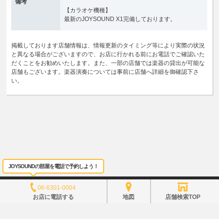
備考
【カラオケ機種】
最新のJOYSOUND X1完備しております。
掲載しております店舗情報は、情報更新のタイミング等により実際の状況
と異なる場合がございますので、お店に行かれる前にお電話でご確認いた
だくことをお勧めいたします。また、一部の店舗では楽器の貸出が可能な
店舗もございます。楽器演奏については事前に店舗へ詳細を御確認下さ
い。
JOYSOUNDの部屋を電話で予約しよう！
サイトポリシー
利用規約
商標について
個人情報保護方針
ヘルプ
よくある質問
06-6301-0004
サイトマップ
お店に電話する
地図
店舗検索TOP
当サイトのすべての文章や画像などの無断転載・引用を禁じま
す。