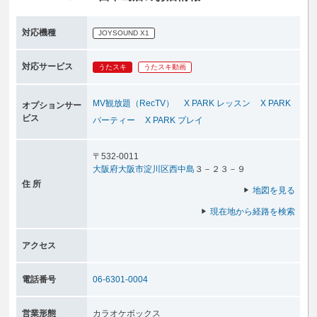
対応機種
JOYSOUND X1
対応サービス
うたスキ
うたスキ動画
MV観放題（RecTV）
X PARK レッスン
X PARK
オプションサー
ビス
パーティー
X PARK プレイ
〒532-0011
大阪府
大阪市淀川区
西中島
３－２３－９
住 所
地図を見る
現在地から経路を検索
アクセス
電話番号
06-6301-0004
営業形態
カラオケボックス