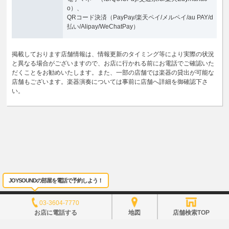
o）、
QRコード決済（PayPay/楽天ペイ/メルペイ/au PAY/d
払い/Alipay/WeChatPay）
掲載しております店舗情報は、情報更新のタイミング等により実際の状況
と異なる場合がございますので、お店に行かれる前にお電話でご確認いた
だくことをお勧めいたします。また、一部の店舗では楽器の貸出が可能な
店舗もございます。楽器演奏については事前に店舗へ詳細を御確認下さ
い。
JOYSOUNDの部屋を電話で予約しよう！
サイトポリシー
利用規約
商標について
個人情報保護方針
ヘルプ
よくある質問
03-3604-7770
サイトマップ
お店に電話する
地図
店舗検索TOP
当サイトのすべての文章や画像などの無断転載・引用を禁じま