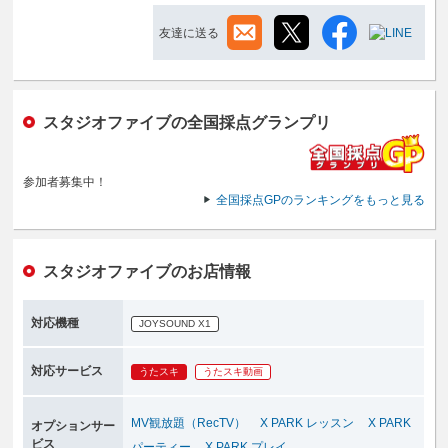
友達に送る
スタジオファイブの全国採点グランプリ
参加者募集中！
全国採点GPのランキングをもっと見る
スタジオファイブのお店情報
対応機種
JOYSOUND X1
対応サービス
うたスキ
うたスキ動画
MV観放題（RecTV）
X PARK レッスン
X PARK
オプションサー
ビス
パーティー
X PARK プレイ