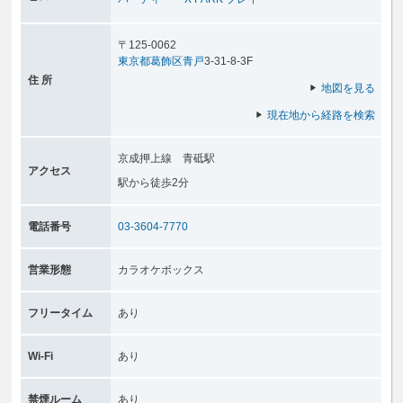
〒125-0062
東京都
葛飾区
青戸
3-31-8-3F
住 所
地図を見る
現在地から経路を検索
京成押上線 青砥駅
アクセス
駅から徒歩2分
電話番号
03-3604-7770
営業形態
カラオケボックス
フリータイム
あり
Wi-Fi
あり
禁煙ルーム
あり