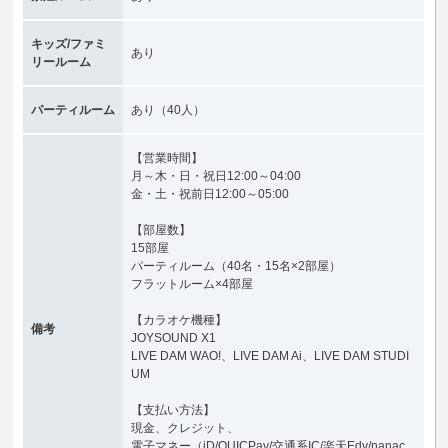
キッズ/ファミ
あり
リールーム
パーティルーム
あり
（40人）
【営業時間】
月～木・日・祝日12:00～04:00
金・土・祝前日12:00～05:00
【部屋数】
15部屋
パーティルーム（40名・15名×2部屋）
フラットルーム×4部屋
【カラオケ機種】
備考
JOYSOUND X1
LIVE DAM WAO!、LIVE DAM Ai、LIVE DAM STUDI
UM
【支払い方法】
現金、クレジット、
電子マネー（iD/QUICPay/交通系IC/楽天Edy/nanac