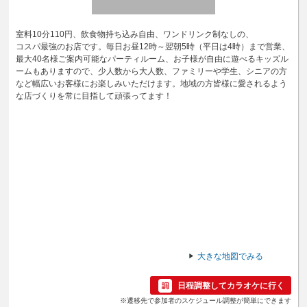
室料10分110円、飲食物持ち込み自由、ワンドリンク制なしの、
コスパ最強のお店です。毎日お昼12時～翌朝5時（平日は4時）まで営業、
最大40名様ご案内可能なパーティルーム、お子様が自由に遊べるキッズル
ームもありますので、少人数から大人数、ファミリーや学生、シニアの方
など幅広いお客様にお楽しみいただけます。地域の方皆様に愛されるよう
な店づくりを常に目指して頑張ってます！
大きな地図でみる
日程調整してカラオケに行く
※遷移先で参加者のスケジュール調整が簡単にできます