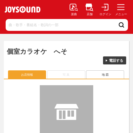
楽曲
店舗
ログイン
メニュー
個室カラオケ へそ
電話する
お店情報
写 真
地 図