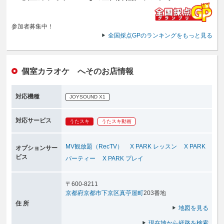
参加者募集中！
全国採点GPのランキングをもっと見る
個室カラオケ へそのお店情報
対応機種
JOYSOUND X1
対応サービス
うたスキ
うたスキ動画
MV観放題（RecTV）
X PARK レッスン
X PARK
オプションサー
ビス
パーティー
X PARK プレイ
〒600-8211
京都府
京都市下京区
真苧屋町
203番地
住 所
地図を見る
現在地から経路を検索