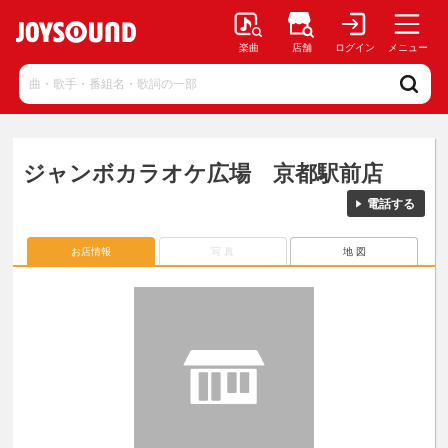
楽曲
店舗
ログイン
メニュー
ジャンボカラオケ広場 京都駅前店
電話する
お店情報
写 真
地 図