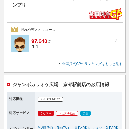
ンプリ
眠れぬ夜／オフコース
1
97.640
点
JUN
全国採点GPのランキングをもっと見る
ジャンボカラオケ広場 京都駅前店のお店情報
対応機種
JOYSOUND X1
対応サービス
うたスキ
うたスキ動画
楽器
MV観放題（RecTV）
X PARK レッスン
X PARK
オプションサー