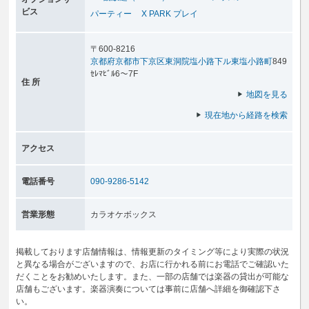
ビス
パーティー
X PARK プレイ
〒600-8216
京都府
京都市下京区
東洞院塩小路下ル東塩小路町
849
ｾﾚﾏﾋﾞﾙ6～7F
住 所
地図を見る
現在地から経路を検索
アクセス
電話番号
090-9286-5142
営業形態
カラオケボックス
掲載しております店舗情報は、情報更新のタイミング等により実際の状況
と異なる場合がございますので、お店に行かれる前にお電話でご確認いた
だくことをお勧めいたします。また、一部の店舗では楽器の貸出が可能な
店舗もございます。楽器演奏については事前に店舗へ詳細を御確認下さ
い。