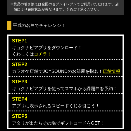
※賞品の引き換えは全国のセブンイレブンでご利用いただけます。店
舗により在庫状況が異なります。予めご了承ください。
平成の名曲でチャレンジ！
STEP1
キョクナビアプリをダウンロード！
くわしくは
コチラ！
STEP2
カラオケ店舗でJOYSOUNDのお部屋を指名！
店舗情報
STEP3
キョクナビアプリを使ってスマホから課題曲を予約！
STEP4
アプリに表示されるスピードくじを引こう！
STEP5
アタリが出たらその場でギフトコードをGET！