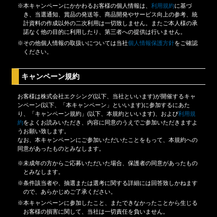
※本キャンペーンにかかわるお客様の個人情報は、
利用規約
に基づ
き、当選通知、賞品の発送等、商品開発やサービス向上の参考、統
計資料の作成以外の二次利用は一切致しません。またご本人様の承
諾なく他の目的に利用したり、第三者への提供は行いません。
※その他個人情報の取扱いについては当社
個人情報保護方針
をご確認
ください。
キャンペーン規約
お客様は株式会社エクシング(以下、当社といいます)が開催するキャ
ンペーン(以下、「本キャンペーン」といいます)に参加するにあた
り、「キャンペーン規約」(以下、本規約といいます)、および
利用規
約
をよくお読みいただき、内容に同意のうえでご参加いただきますよ
うお願い致します。
なお、本キャンペーンにご参加いただいたことをもって、本規約への
同意があったものとみなします。
※未成年の方からご応募いただいた場合、保護者の同意があったもの
とみなします。
※条件該当者や、抽選または選考に関する詳細には回答致しかねます
ので、あらかじめご了承ください。
※本キャンペーンに参加したこと、またできなかったことから生じる
お客様の損害に関して、当社は一切責任を負いません。