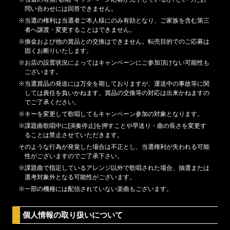
問い合わせには回答できません。
※当選の権利は当選者ご本人様にのみ有効となり、ご家族を含む第三
者へ譲渡・変更することはできません。
※換金および他の賞品との交換はできません。転売目的でのご応募は
固くお断りいたします。
※お店の設置状況によってはキャンペーンにご参加頂けない可能性も
ございます。
※当選賞品の発送には万全を期しておりますが、運送中の事故等に関
しては責任を負いかねます。賞品の交換等の対応は出来かねますの
でご了承ください。
※キーを変更して歌唱してもキャンペーン参加の対象となります。
※課題曲歌唱中に[演奏停止]を押すことや早送り・曲の長さを変更す
ることは禁止させていただきます。
そのような行為が発覚した場合は不正とし、当選権利が失われる可能
性がございますのでご了承下さい。
※課題曲で指定しているアレンジ以外で歌唱された場合、抽選または
選考対象外となる可能性がございます。
※一部の機種には配信されていない楽曲もございます。
個人情報の取り扱いについて