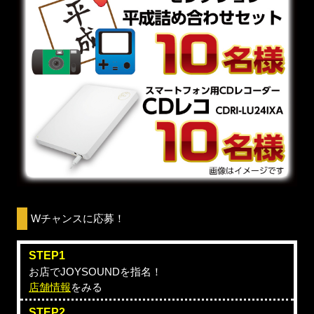
Wチャンスに応募！
STEP1
お店でJOYSOUNDを指名！
店舗情報
をみる
STEP2