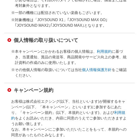
考対象外となります。
※一部の機種には配信されていない楽曲もございます。
※対象機種は「JOYSOUND X1」｢JOYSOUND MAX GO｣
｢JOYSOUND MAX2｣｢JOYSOUND MAX｣となります。
個人情報の取り扱いについて
※本キャンペーンにかかわるお客様の個人情報は、
利用規約
に基づ
き、当選通知、賞品の発送等、商品開発やサービス向上の参考、統
計資料の作成のみに使用いたします。
※その他個人情報の取扱いについては当社
個人情報保護方針
をご確認
ください。
キャンペーン規約
お客様は株式会社エクシング(以下、当社といいます)が開催するキャ
ンペーン(以下、「本キャンペーン」といいます)に参加するにあた
り、「キャンペーン規約」(以下、本規約といいます)、および
利用規
約
をよくお読みいただき、内容に同意のうえでご参加いただきますよ
うお願い致します。
なお、本キャンペーンにご参加いただいたことをもって、本規約への
同意があったものとみなします。