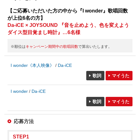
【ご応募いただいた方の中から『I wonder』歌唱回数
が上位6名の方】
Da-iCE × JOYSOUND 『音を止めよう、色を変えよう
ダイス型目覚まし時計』…6名様
※順位は
キャンペーン期間中の歌唱回数
で算出いたします。
I wonder《本人映像》
Da-iCE
歌詞
マイうた
I wonder
Da-iCE
歌詞
マイうた
応募方法
STEP1