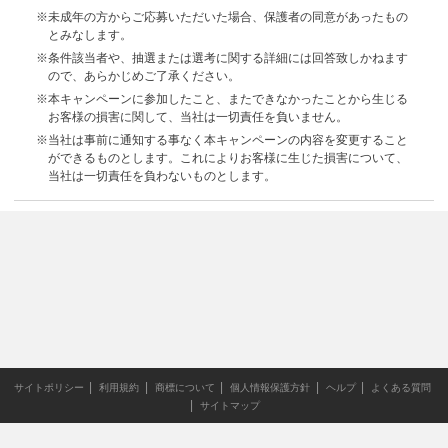
※未成年の方からご応募いただいた場合、保護者の同意があったもの
とみなします。
※条件該当者や、抽選または選考に関する詳細には回答致しかねます
ので、あらかじめご了承ください。
※本キャンペーンに参加したこと、またできなかったことから生じる
お客様の損害に関して、当社は一切責任を負いません。
※当社は事前に通知する事なく本キャンペーンの内容を変更すること
ができるものとします。これによりお客様に生じた損害について、
当社は一切責任を負わないものとします。
サイトポリシー
利用規約
商標について
個人情報保護方針
ヘルプ
よくある質問
サイトマップ
当サイトのすべての文章や画像などの無断転載・引用を禁じま
す。