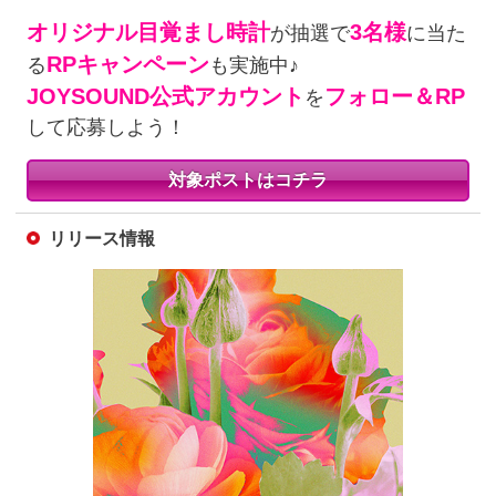
オリジナル目覚まし時計
3名様
が抽選で
に当た
RPキャンペーン
る
も実施中♪
JOYSOUND公式アカウント
フォロー＆RP
を
して応募しよう！
対象ポストはコチラ
リリース情報