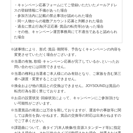
・キャンペーン応募フォームにてご登録いただいたメールアドレ
スの登録情報に不備があった場合
・参加方法内に記載の禁止事項が認められた場合
・同一人物からの複数アカウント応募と判断された場合
・過去に禁止行為(不正応募･賞品の転売等)があった場合
・その他、キャンペーン運営事務局にて不適当であると認められ
た場合
※諸事情により、形式･賞品･期間等、予告なくキャンペーンの内容を
変更させていただく場合がございます。
※当選の有無､歌唱･キャンペーン応募が完了しているか､といったお
問い合わせには回答できません。
※当選の権利は当選者ご本人様にのみ有効となり、ご家族を含む第三
者へ譲渡・変更することはできません。
※換金および他の賞品との交換はできません。JOYSOUNDは賞品の
転売行為を固く禁じております。
※お店の設置状況･回線状況によって、キャンペーンにご参加頂けな
い可能性がございます。
※当選賞品の発送には万全を期しておりますが、運送中の事故等に関
しては責任を負いかねます。賞品の交換等の対応は出来かねますの
でご了承ください。
※課題曲について、曲タイプ(本人映像/生音源スタンダード等)に指定
がある場合は、それ以外のタイプで歌唱された場合、抽選または選