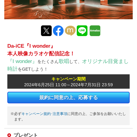
Da-iCE『I wonder』
本人映像カラオケ配信記念！
『I wonder』
歌唱
オリジナル目覚まし
をたくさん
して、
時計
をGETしよう！
キャンペーン期間
2024年6月25日 11:00～2024年7月31日 23:59
規約に同意の上、応募する
※必ず
キャンペーン規約･注意事項
に同意の上、ご参加をお願いいたし
ます。
プレゼント