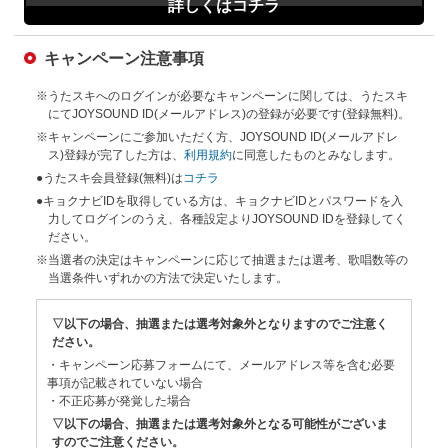
詳しくはコチラ
キャンペーン注意事項
※うたスキへのログインが必要なキャンペーンに関しては、うたスキ
にてJOYSOUND ID(メールアドレス)の登録が必要です(登録無料)。
※キャンペーンにご参加いただく方、JOYSOUND ID(メールアドレ
ス)登録が完了した方は、
利用規約
に同意したものとみなします。
●うたスキ会員登録(無料)は
コチラ
●キョクナビIDを取得している方は、キョクナビIDとパスワードを入
力してログインのうえ、各種設定よりJOYSOUND IDを登録してく
ださい。
※当選者の決定はキャンペーンに応じて抽選または選考、歌唱数等の
当選条件いずれかの方法で決定いたします。
▽以下の場合、抽選または選考対象外となりますのでご注意く
ださい。
・キャンペーン応募フォームにて、メールアドレス等を含む必要
事項が記載されていない場合
・不正応募が発覚した場合
▽以下の場合、抽選または選考対象外となる可能性がございま
すのでご注意ください。