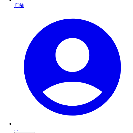
店舗
...