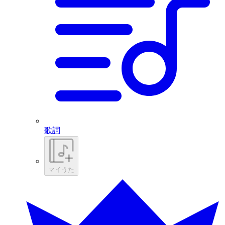
歌詞
マイうた