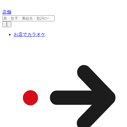
店舗
お店でカラオケ