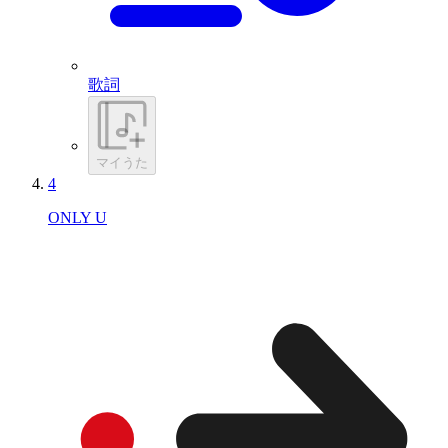
歌詞
マイうた
4
ONLY U