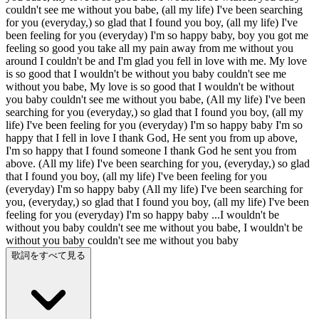
couldn't see me without you babe, (all my life) I've been searching
for you (everyday,) so glad that I found you boy, (all my life) I've
been feeling for you (everyday) I'm so happy baby, boy you got me
feeling so good you take all my pain away from me without you
around I couldn't be and I'm glad you fell in love with me. My love
is so good that I wouldn't be without you baby couldn't see me
without you babe, My love is so good that I wouldn't be without
you baby couldn't see me without you babe, (All my life) I've been
searching for you (everyday,) so glad that I found you boy, (all my
life) I've been feeling for you (everyday) I'm so happy baby I'm so
happy that I fell in love I thank God, He sent you from up above,
I'm so happy that I found someone I thank God he sent you from
above. (All my life) I've been searching for you, (everyday,) so glad
that I found you boy, (all my life) I've been feeling for you
(everyday) I'm so happy baby (All my life) I've been searching for
you, (everyday,) so glad that I found you boy, (all my life) I've been
feeling for you (everyday) I'm so happy baby ...I wouldn't be
without you baby couldn't see me without you babe, I wouldn't be
without you baby couldn't see me without you baby
歌詞をすべて見る