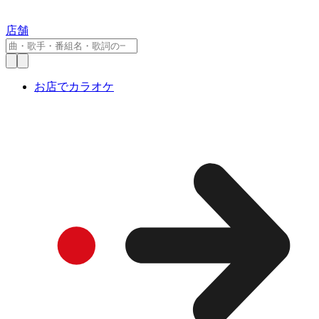
店舗
お店でカラオケ