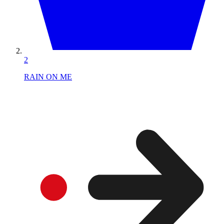
2
RAIN ON ME