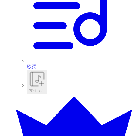
歌詞
マイうた