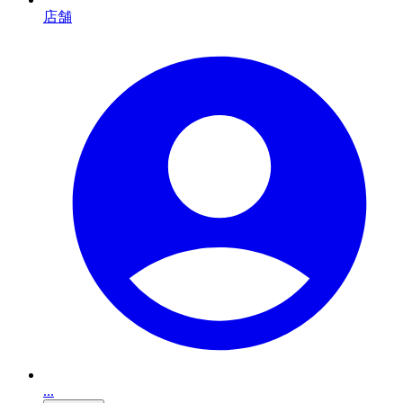
店舗
...