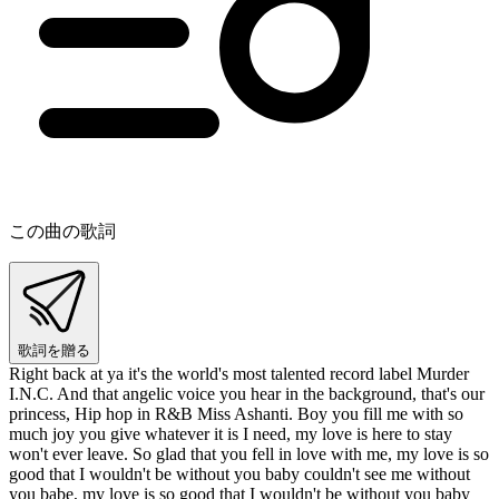
この曲の歌詞
歌詞を贈る
Right back at ya it's the world's most talented record label Murder
I.N.C. And that angelic voice you hear in the background, that's our
princess, Hip hop in R&B Miss Ashanti. Boy you fill me with so
much joy you give whatever it is I need, my love is here to stay
won't ever leave. So glad that you fell in love with me, my love is so
good that I wouldn't be without you baby couldn't see me without
you babe, my love is so good that I wouldn't be without you baby