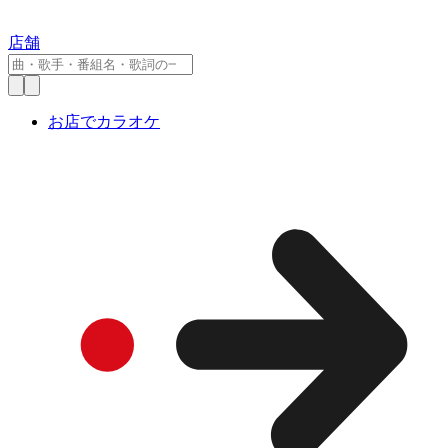
店舗
お店でカラオケ