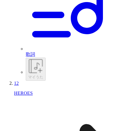
歌詞
マイうた
12
HEROES