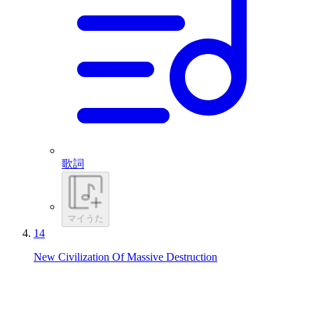
歌詞
マイうた
14
New Civilization Of Massive Destruction