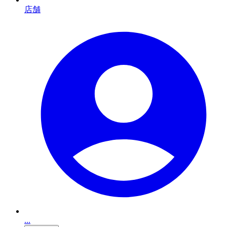
店舗
...