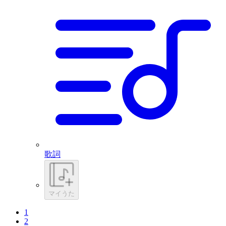
歌詞
マイうた
1
2