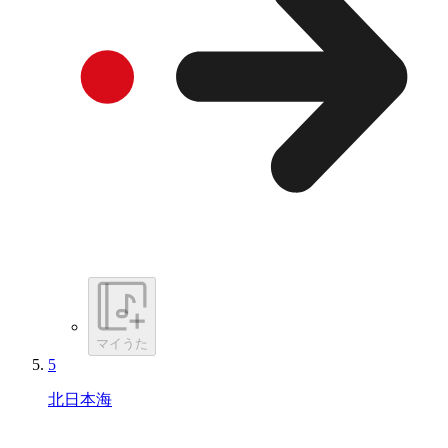
マイうた
5
北日本海