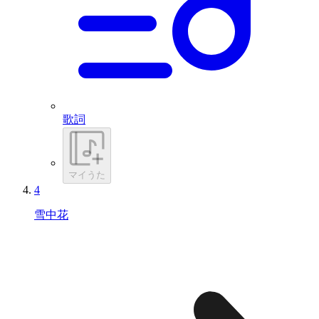
歌詞
マイうた
4
雪中花