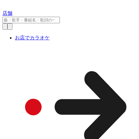
店舗
お店でカラオケ