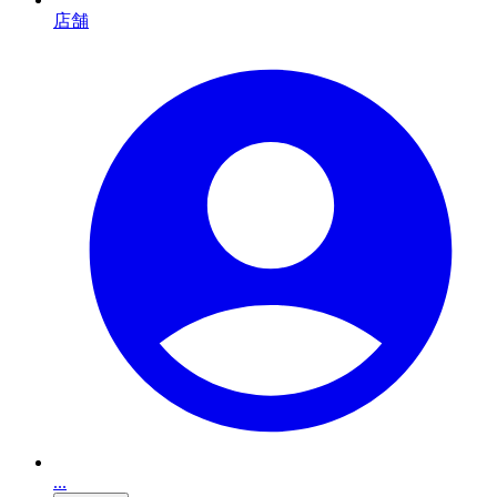
店舗
...