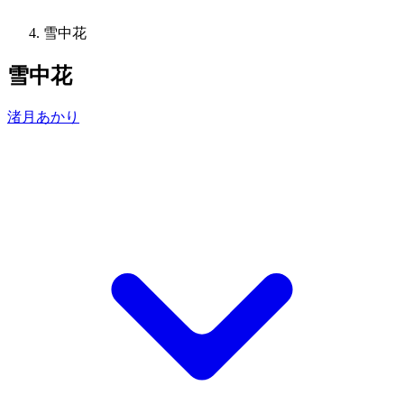
雪中花
雪中花
渚月あかり