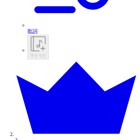
歌詞
マイうた
2