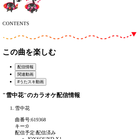
CONTENTS
この曲を楽しむ
配信情報
関連動画
#うたスキ動画
"雪中花"
のカラオケ配信情報
雪中花
曲番号
:
619368
キー
:
0
配信予定
:
配信済み
JOYSOUND X1