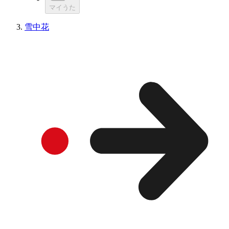
マイうた
雪中花