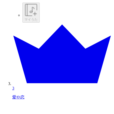
マイうた
3
愛や恋