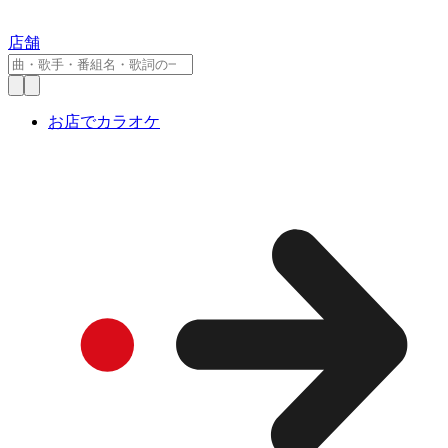
店舗
お店でカラオケ