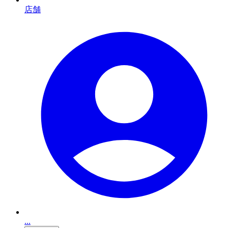
店舗
...