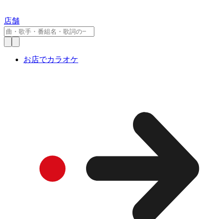
店舗
お店でカラオケ