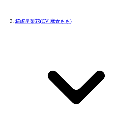
箱崎星梨花(CV 麻倉もも)