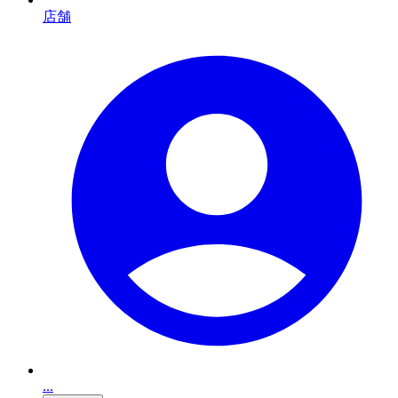
店舗
...