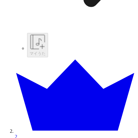
マイうた
2