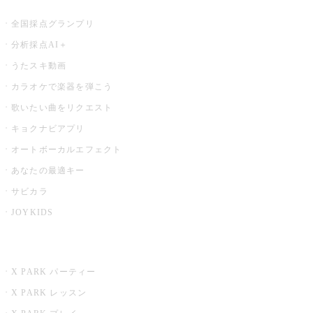
お店でもっと楽しむ
全国採点グランプリ
分析採点AI＋
うたスキ動画
カラオケで楽器を弾こう
歌いたい曲をリクエスト
キョクナビアプリ
オートボーカルエフェクト
あなたの最適キー
サビカラ
JOYKIDS
X PARK
X PARK パーティー
X PARK レッスン