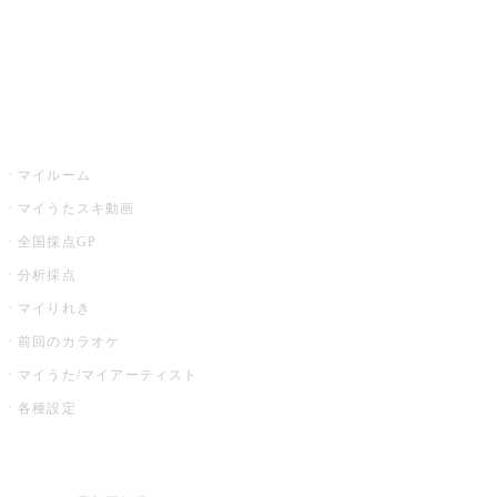
全国カラオケ大会
イベント・キャンペーン
うたスキ
マイルーム
マイうたスキ動画
全国採点GP
分析採点
マイりれき
前回のカラオケ
マイうた/マイアーティスト
各種設定
お店でカラオケ