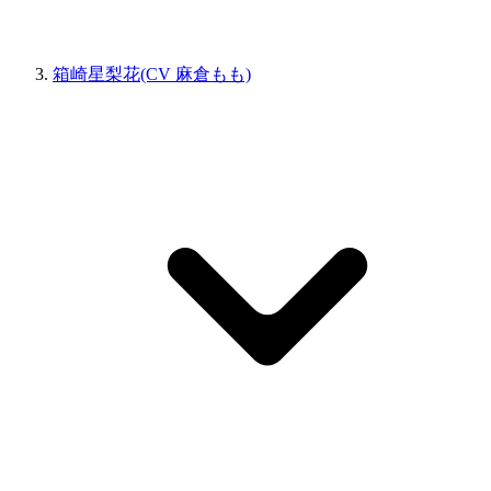
箱崎星梨花(CV 麻倉もも)