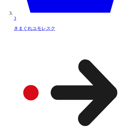
3
きまぐれユモレスク