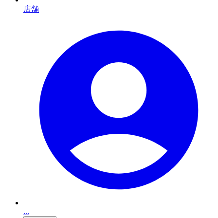
店舗
...