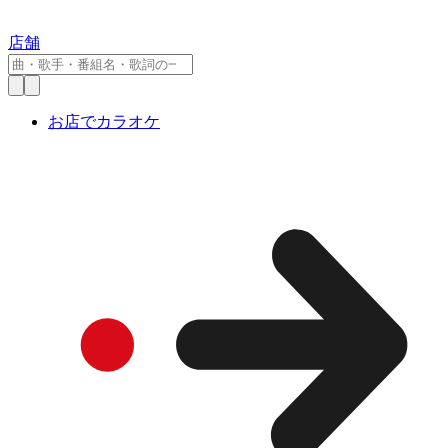
店舗
お店でカラオケ