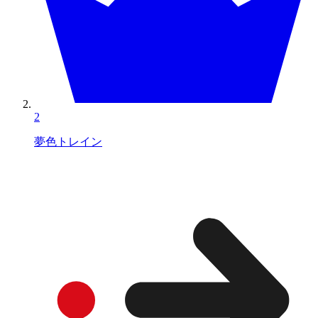
2
夢色トレイン