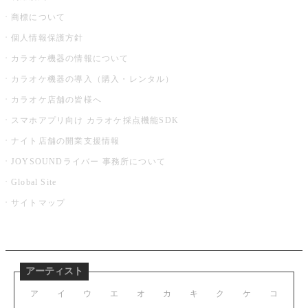
商標について
個人情報保護方針
カラオケ機器の情報について
カラオケ機器の導入（購入・レンタル）
カラオケ店舗の皆様へ
スマホアプリ向け カラオケ採点機能SDK
ナイト店舗の開業支援情報
JOYSOUNDライバー 事務所について
Global Site
サイトマップ
アーティスト
ア
イ
ウ
エ
オ
カ
キ
ク
ケ
コ