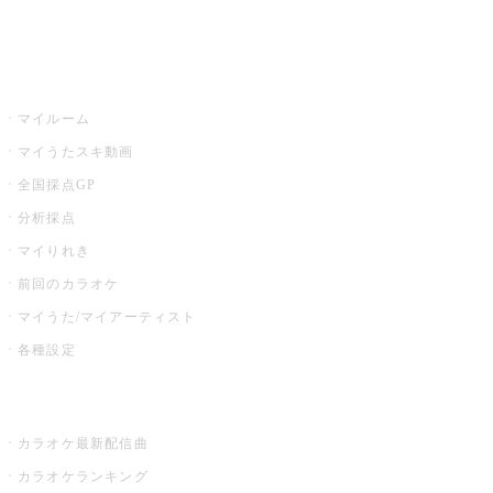
イベント・キャンペーン
うたスキ
マイルーム
マイうたスキ動画
全国採点GP
分析採点
マイりれき
前回のカラオケ
マイうた/マイアーティスト
各種設定
お店でカラオケ
カラオケ最新配信曲
カラオケランキング