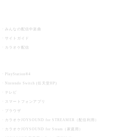
みるハコ
うたスキ ミュージックポスト
みんなの配信中楽曲
サイトガイド
カラオケ配信
家庭用カラオケ
PlayStation®4
Nintendo Switch (任天堂HP)
テレビ
スマートフォンアプリ
ブラウザ
カラオケJOYSOUND for STREAMER（配信利用）
カラオケJOYSOUND for Steam（家庭用）