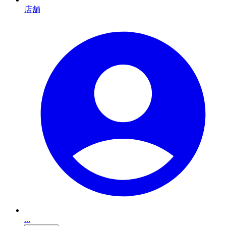
店舗
...