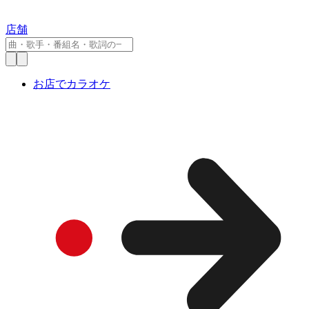
店舗
お店でカラオケ