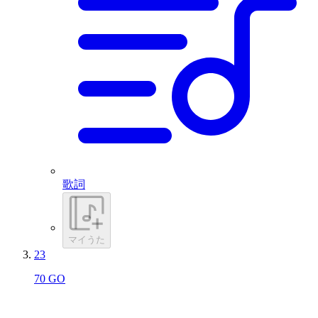
歌詞
マイうた
23
70 GO