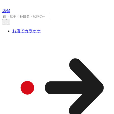
店舗
お店でカラオケ