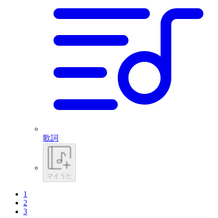
歌詞
マイうた
1
2
3