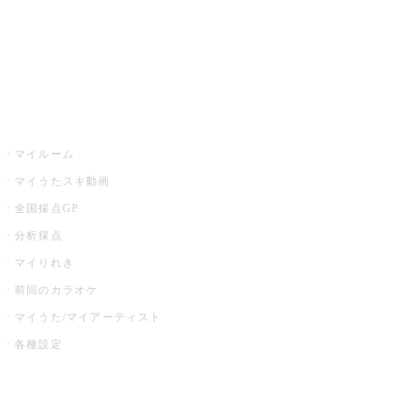
全国カラオケ大会
イベント・キャンペーン
うたスキ
マイルーム
マイうたスキ動画
全国採点GP
分析採点
マイりれき
前回のカラオケ
マイうた/マイアーティスト
各種設定
お店でカラオケ