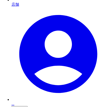
店舗
...