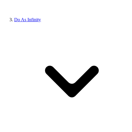
Do As Infinity