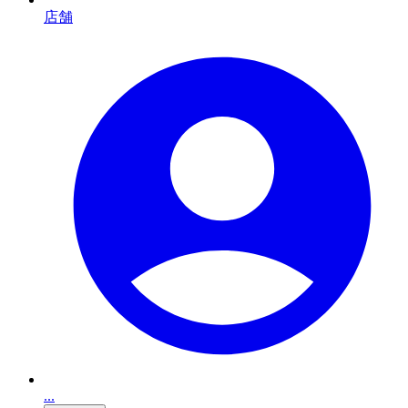
店舗
...