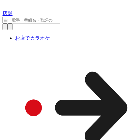
店舗
お店でカラオケ