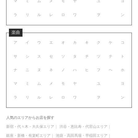
マ
ミ
ム
メ
モ
ヤ
ユ
ヨ
ラ
リ
ル
レ
ロ
ワ
ヲ
ン
楽曲
ア
イ
ウ
エ
オ
カ
キ
ク
ケ
コ
サ
シ
ス
セ
ソ
タ
チ
ツ
テ
ト
ナ
ニ
ヌ
ネ
ノ
ハ
ヒ
フ
ヘ
ホ
マ
ミ
ム
メ
モ
ヤ
ユ
ヨ
ラ
リ
ル
レ
ロ
ワ
ヲ
ン
人気のエリアからお店を探す
新宿・代々木・大久保エリア
渋谷・恵比寿・代官山エリア
銀座・新橋・有楽町エリア
池袋・高田馬場・早稲田エリア