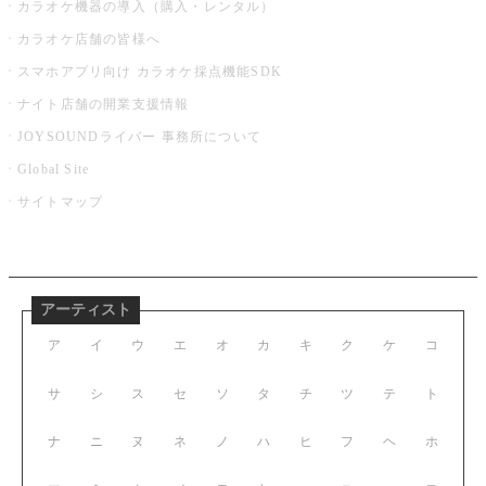
カラオケ機器の導入（購入・レンタル）
カラオケ店舗の皆様へ
スマホアプリ向け カラオケ採点機能SDK
ナイト店舗の開業支援情報
JOYSOUNDライバー 事務所について
Global Site
サイトマップ
アーティスト
ア
イ
ウ
エ
オ
カ
キ
ク
ケ
コ
サ
シ
ス
セ
ソ
タ
チ
ツ
テ
ト
ナ
ニ
ヌ
ネ
ノ
ハ
ヒ
フ
ヘ
ホ