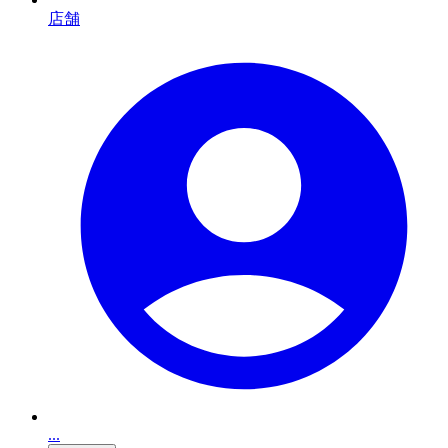
店舗
...