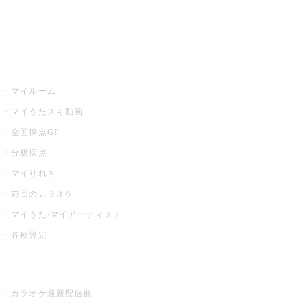
イベント・キャンペーン
うたスキ
マイルーム
マイうたスキ動画
全国採点GP
分析採点
マイりれき
前回のカラオケ
マイうた/マイアーティスト
各種設定
お店でカラオケ
カラオケ最新配信曲