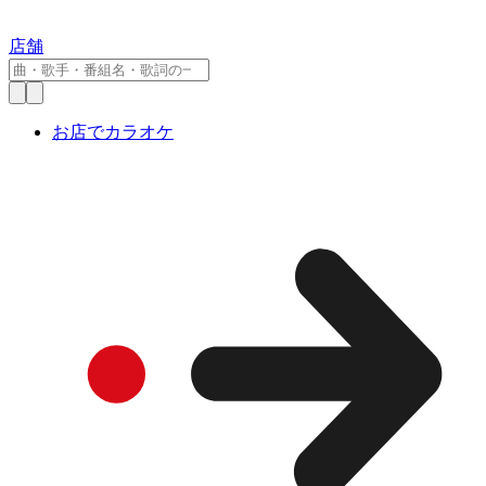
店舗
お店でカラオケ