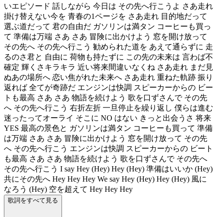
いエピソード 話しながら 今日は その先へ行こうよ さあ走れ
掛け替えない今を 青春の1ページを さあ走れ 目的地だって
選ぶ道だって 君の自由だ ガソリンは満タン コーヒーも買っ
て 準備は万端 さあ さあ 冒険に出かけよう 窓を開け放って
その先へ その先へ行こう 勧められた道を あえて通らずに 走
るのさ君と 自由に 荷物も持たずに この先の未来は 言わば不
確定 輝くさキラキラ 近い将来間違いなくね さあ走れ まだ見
ぬあの場所へ 恋い焦がれた未来へ さあ走れ 重ねた軌跡 振り
返れば 全てが奇跡だ エンジンは快調 スピーカーからの ビー
トも最高 さあ さあ 物語を続けよう 歌を口ずさんで その先
へ その先へ行こう 右折左折 一旦停止を繰り返し 僕らは進む
迷ったってオーライ そこに NO はない きっと出会うさ 将来
YES 最高の景色と ガソリンは満タン コーヒーも買って 準備
は万端 さあ さあ 冒険に出かけよう 窓を開け放って その先
へ その先へ行こう エンジンは快調 スピーカーからの ビート
も最高 さあ さあ 物語を続けよう 歌を口ずさんで その先へ
その先へ行こう I say Hey (Hey) Hey (Hey) 準備はいいか (Hey)
共にその先へ Hey Hey Hey We say Hey (Hey) Hey (Hey) 風に
なろう (Hey) 空を超えて Hey Hey Hey
歌詞をすべて見る