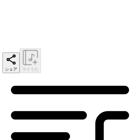
シェア
マイうた