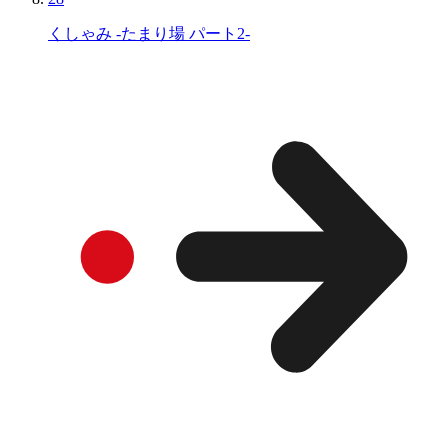
くしゃみ -たまり場 パート2-