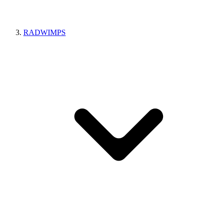
RADWIMPS