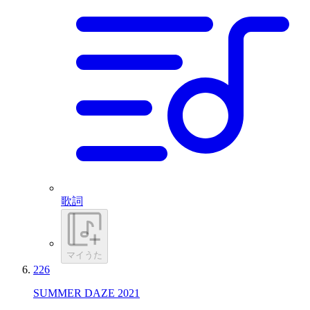
歌詞
マイうた
226
SUMMER DAZE 2021