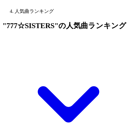
人気曲ランキング
"777☆SISTERS"の人気曲ランキング