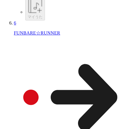
マイうた
6
FUNBARE☆RUNNER