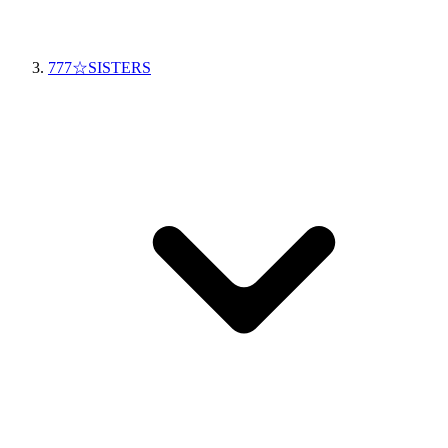
777☆SISTERS