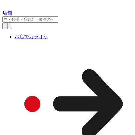
店舗
お店でカラオケ