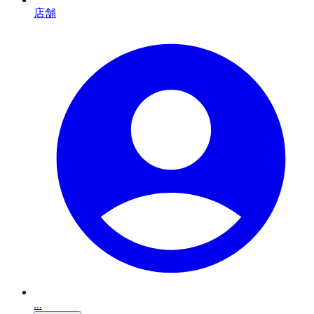
店舗
...