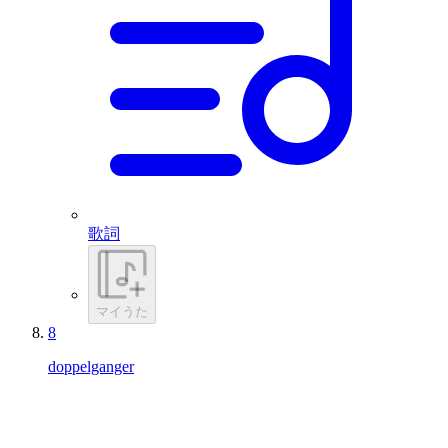
歌詞
マイうた
8
doppelganger