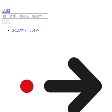
店舗
お店でカラオケ