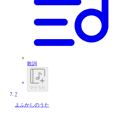
歌詞
マイうた
7
よふかしのうた