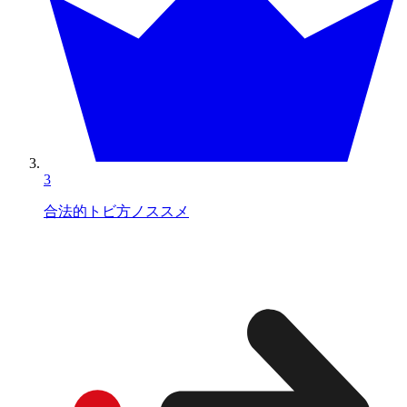
3
合法的トビ方ノススメ