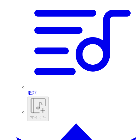
歌詞
マイうた