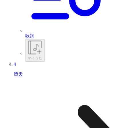
歌詞
マイうた
4
堕天