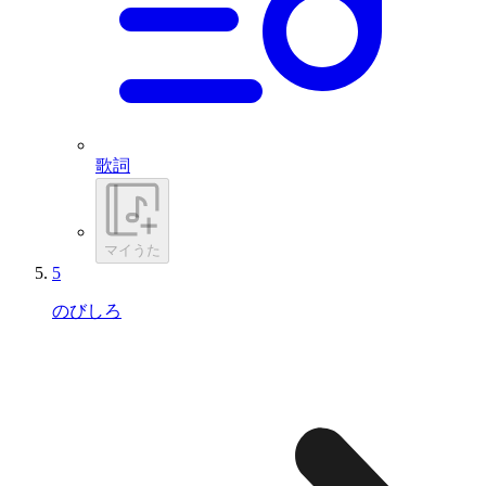
歌詞
マイうた
5
のびしろ