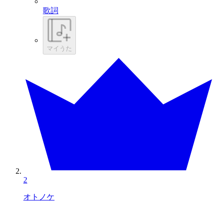
歌詞
マイうた
2
オトノケ