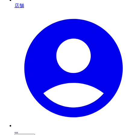
店舗
...