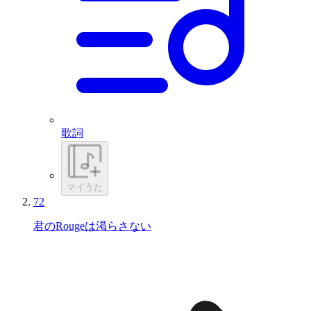
歌詞
マイうた
72
君のRougeは渇らさない