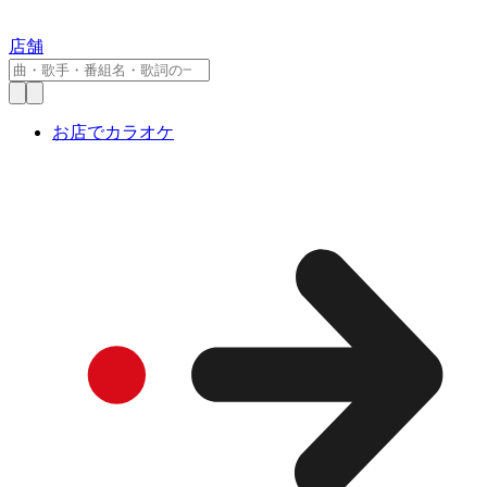
店舗
お店でカラオケ