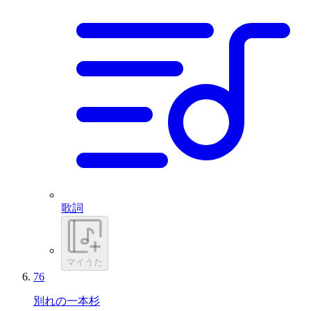
歌詞
マイうた
76
別れの一本杉