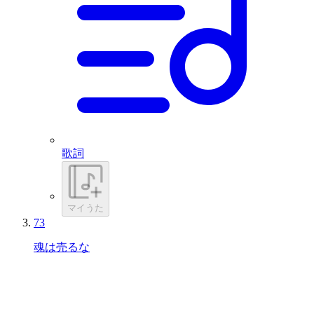
歌詞
マイうた
73
魂は売るな