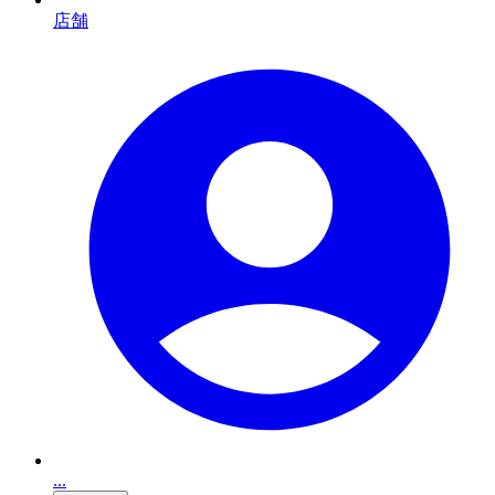
店舗
...