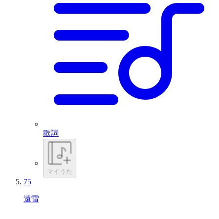
歌詞
マイうた
75
遠雷