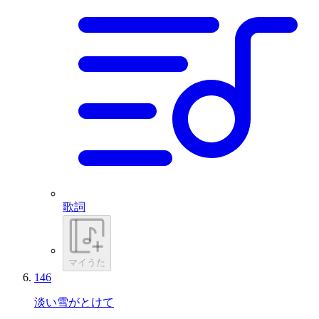
歌詞
マイうた
146
淡い雪がとけて