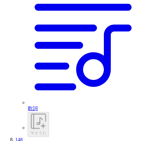
歌詞
マイうた
148