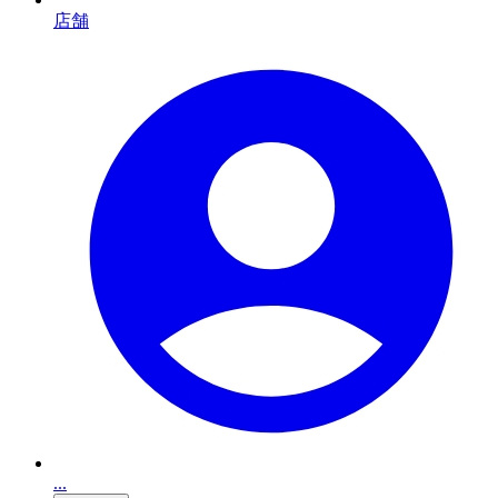
店舗
...