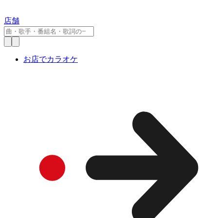
店舗
お店でカラオケ