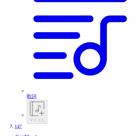
歌詞
マイうた
147