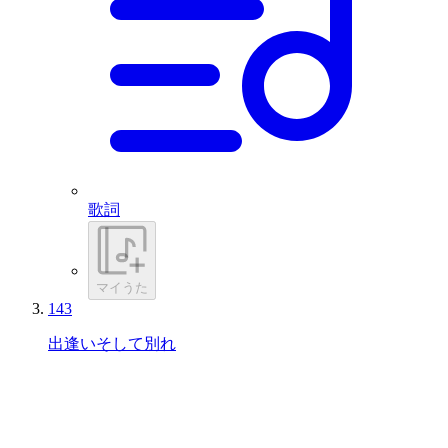
歌詞
マイうた
143
出逢いそして別れ