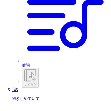
歌詞
マイうた
145
抱きしめていて